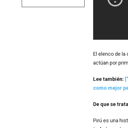
El elenco de la
actúan por prim
Lee también:
[
como mejor pel
De que se trata
Pirú es una his