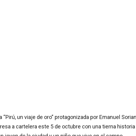
a “Pirú, un viaje de oro” protagonizada por Emanuel Soria
resa a cartelera este 5 de octubre con una tierna historia
n joven de la ciudad y un niño que vive en el campo.