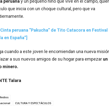
rra peruana
y un pequeño niño que vive en el campo, quie
ulo que inicia con un choque cultural, pero que va
tiernamente.
“Cinta peruana “Pakucha” de Tito Catacora en Festival
lla en España”]
lega cuando a este joven le encomiendan una nueva misió
splazar a sus nuevos amigos de su hogar para empezar
un
o minero.
NTE Talara
 Medios
nacional
CULTURA Y ESPECTÁCULOS