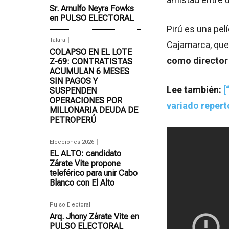
Sr. Arnulfo Neyra Fowks
en PULSO ELECTORAL
Pirú es una pel
Talara
Cajamarca, que 
COLAPSO EN EL LOTE
como director
Z-69: CONTRATISTAS
ACUMULAN 6 MESES
SIN PAGOS Y
Lee también:
[
SUSPENDEN
OPERACIONES POR
variado repert
MILLONARIA DEUDA DE
PETROPERÚ
Elecciones 2026
EL ALTO: candidato
Zárate Vite propone
teleférico para unir Cabo
Blanco con El Alto
Pulso Electoral
Arq. Jhony Zárate Vite en
PULSO ELECTORAL