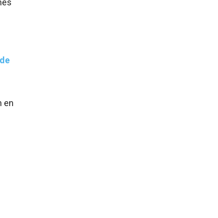
nes
 de
n en