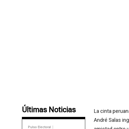
Últimas Noticias
La cinta peruan
André Salas ing
Pulso Electoral
amistad entre u