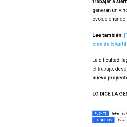
trabajar a sie
generan un vínc
evolucionando 
Lee también:
[
cine de Islanti
La dificultad l
el trabajo, de
nuevo proyect
LO DICE LA GE
FUENTE
Internet
ETIQUETAS
Cine 