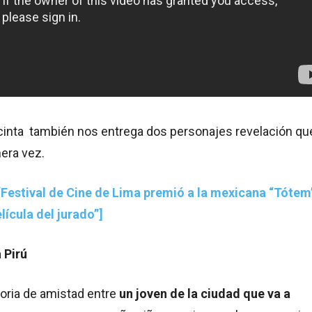
 cinta también nos entrega dos personajes revelación qu
era vez.
“Festival de Cine de Lima premió a la mexicana “Tótem
ícula del jurado”]
 Pirú
toria de amistad entre
un joven de la ciudad que va a