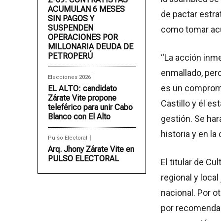
ACUMULAN 6 MESES
de pactar estra
SIN PAGOS Y
SUSPENDEN
como tomar acu
OPERACIONES POR
MILLONARIA DEUDA DE
PETROPERÚ
“La acción inme
enmallado, pero
Elecciones 2026
es un compromi
EL ALTO: candidato
Zárate Vite propone
Castillo y él 
teleférico para unir Cabo
Blanco con El Alto
gestión. Se har
historia y en la
Pulso Electoral
Arq. Jhony Zárate Vite en
PULSO ELECTORAL
El titular de Cu
regional y local
nacional. Por ot
por recomendac