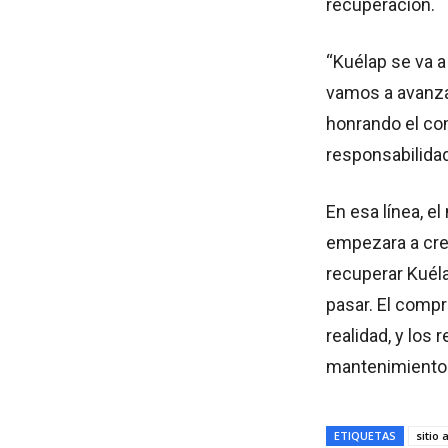
recuperación.
“Kuélap se va a
vamos a avanza
honrando el co
responsabilidad
En esa línea, e
empezara a crea
recuperar Kuéla
pasar. El comp
realidad, y los
mantenimiento 
ETIQUETAS
sitio