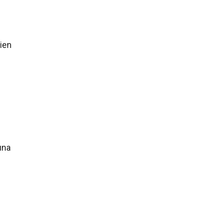
ien
una