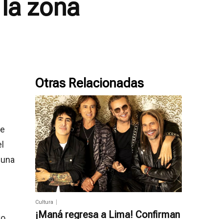
 la zona
Otras Relacionadas
de
l
 una
Cultura
¡Maná regresa a Lima! Confirman
vo