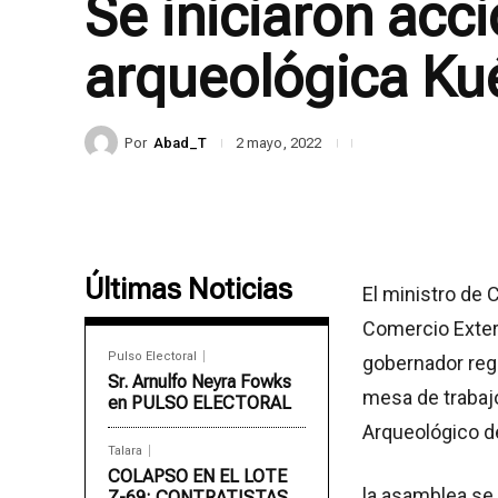
Se iniciaron acc
arqueológica Ku
Por
Abad_T
2 mayo, 2022
Últimas Noticias
El ministro de 
Comercio Exter
Pulso Electoral
gobernador reg
Sr. Arnulfo Neyra Fowks
mesa de trabaj
en PULSO ELECTORAL
Arqueológico d
Talara
COLAPSO EN EL LOTE
la asamblea se 
Z-69: CONTRATISTAS