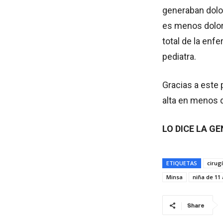
generaban dolor
es menos dolor
total de la enf
pediatra.
Gracias a este 
alta en menos d
LO DICE LA G
ETIQUETAS
cirug
Minsa
niña de 11
Share