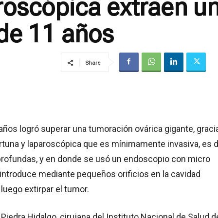
roscópica extraen u
 de 11 años
Share
años logró superar una tumoración ovárica gigante, graci
rtuna y laparoscópica que es mínimamente invasiva, es d
 profundas, y en donde se usó un endoscopio con micro
introduce mediante pequeños orificios en la cavidad
luego extirpar el tumor.
Piedra Hidalgo, cirujana del Instituto Nacional de Salud d