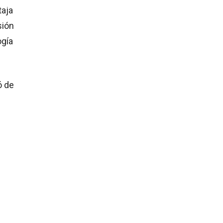
taja
sión
ogía
ó de