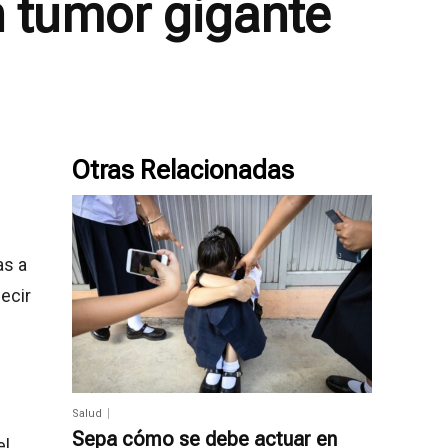
n tumor gigante
Otras Relacionadas
as a
ecir
Salud
Sepa cómo se debe actuar en
el