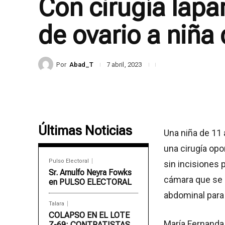
Con cirugía lapa
de ovario a niña
Por
Abad_T
7 abril, 2023
Últimas Noticias
Una niña de 11 
una cirugía opo
Pulso Electoral
sin incisiones
Sr. Arnulfo Neyra Fowks
cámara que se 
en PULSO ELECTORAL
abdominal para 
Talara
COLAPSO EN EL LOTE
María Fernanda 
Z-69: CONTRATISTAS