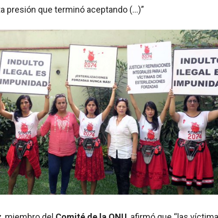
ta presión que terminó aceptando (…)”
z
, miembro del
Comité de la ONU
, afirmó que “las víctim