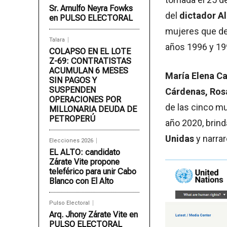
Sr. Arnulfo Neyra Fowks
del
dictador Al
en PULSO ELECTORAL
mujeres que den
Talara
años 1996 y 19
COLAPSO EN EL LOTE
Z-69: CONTRATISTAS
ACUMULAN 6 MESES
María Elena Ca
SIN PAGOS Y
SUSPENDEN
Cárdenas, Rosa
OPERACIONES POR
de las cinco m
MILLONARIA DEUDA DE
PETROPERÚ
año 2020, brind
Unidas
y narrar
Elecciones 2026
EL ALTO: candidato
Zárate Vite propone
teleférico para unir Cabo
Blanco con El Alto
Pulso Electoral
Arq. Jhony Zárate Vite en
PULSO ELECTORAL