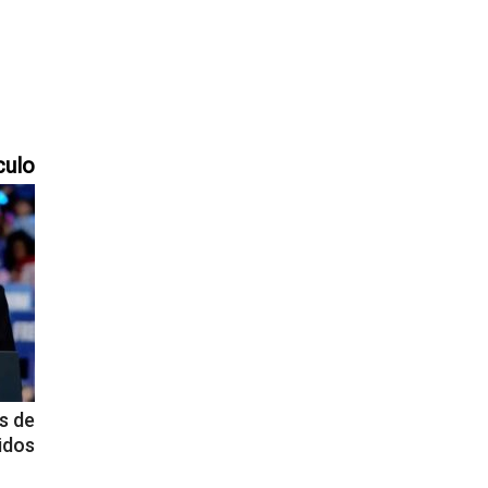
culo
es de
idos