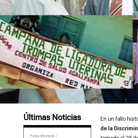
Últimas Noticias
En un fallo histó
de la Discrimi
Pulso Electoral
tomada el 25 de