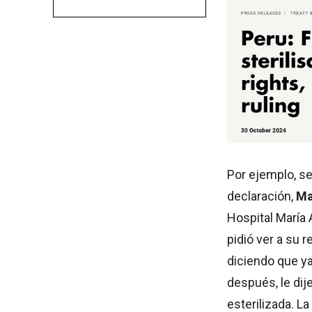
Por ejemplo, se
declaración,
Ma
Hospital María A
pidió ver a su r
diciendo que ya
después, le dij
esterilizada. L