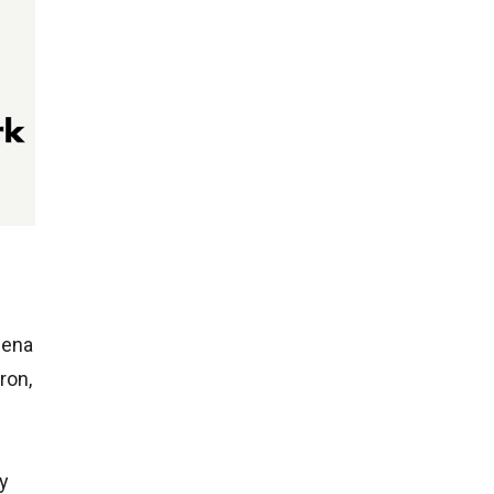
lena
ron,
 y