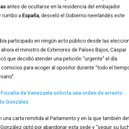
cas
antes de ocultarse en la residencia del embajador
r rumbo a
España
, desveló el Gobierno neerlandés este
ía participado en ningún acto público desde las eleccio
 y ahora el ministro de Exteriores de Países Bajos, Caspar
có que decidió atender una petición “urgente” el día
comicios para acoger al opositor durante “todo el tiemp
sario”.
 Fiscalía de Venezuela solicita una orden de arresto
do González
en una carta remitida al Parlamento y en la que también det
 González optó por abandonar esta sede y “seguir su luc