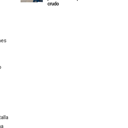
crudo
nes
o
alla
ha