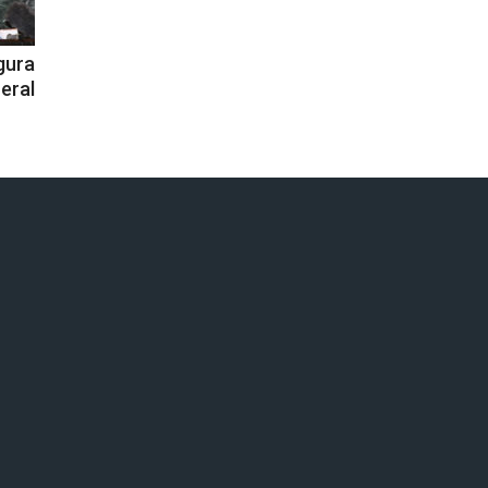
gura
eral