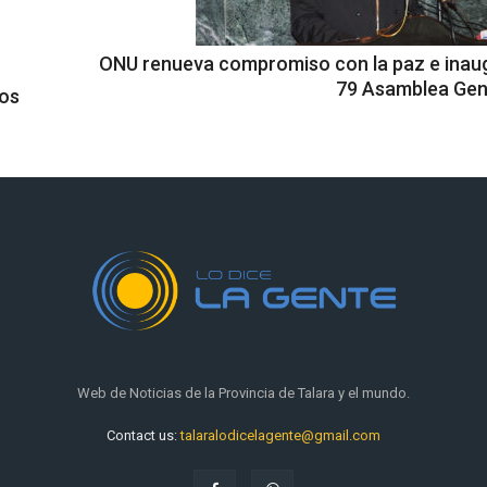
ONU renueva compromiso con la paz e inau
79 Asamblea Gen
ros
Web de Noticias de la Provincia de Talara y el mundo.
Contact us:
talaralodicelagente@gmail.com