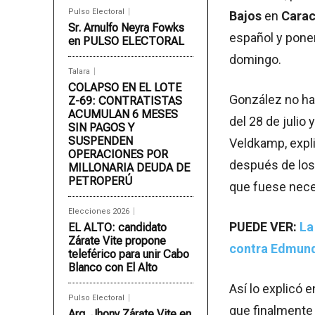
Pulso Electoral
Bajos
en
Cara
Sr. Arnulfo Neyra Fowks
español y pone
en PULSO ELECTORAL
domingo.
Talara
COLAPSO EN EL LOTE
González no hab
Z-69: CONTRATISTAS
ACUMULAN 6 MESES
del 28 de julio
SIN PAGOS Y
SUSPENDEN
Veldkamp, expli
OPERACIONES POR
después de los 
MILLONARIA DEUDA DE
PETROPERÚ
que fuese nece
Elecciones 2026
PUEDE VER:
La
EL ALTO: candidato
Zárate Vite propone
contra Edmun
teleférico para unir Cabo
Blanco con El Alto
Así lo explicó 
Pulso Electoral
que finalmente
Arq. Jhony Zárate Vite en