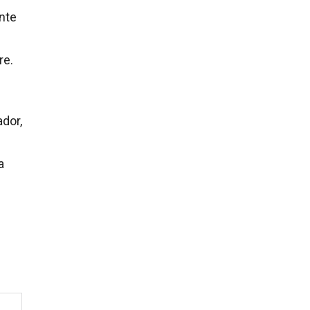
nte
re.
ador,
a