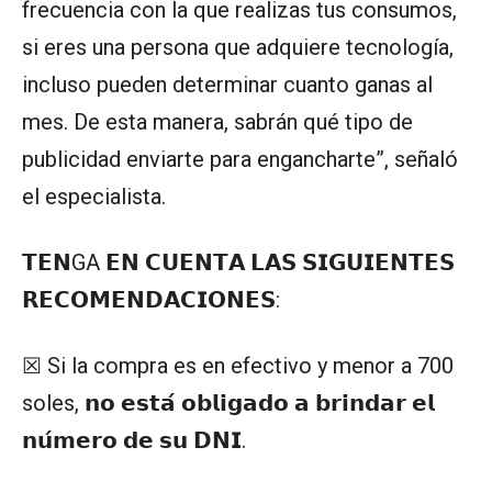
frecuencia con la que realizas tus consumos,
si eres una persona que adquiere tecnología,
incluso pueden determinar cuanto ganas al
mes. De esta manera, sabrán qué tipo de
publicidad enviarte para engancharte”, señaló
el especialista.
𝗧𝗘𝗡GA 𝗘𝗡 𝗖𝗨𝗘𝗡𝗧𝗔 𝗟𝗔𝗦 𝗦𝗜𝗚𝗨𝗜𝗘𝗡𝗧𝗘𝗦
𝗥𝗘𝗖𝗢𝗠𝗘𝗡𝗗𝗔𝗖𝗜𝗢𝗡𝗘𝗦:
☒ Si la compra es en efectivo y menor a 700
soles, 𝗻𝗼 𝗲𝘀𝘁𝗮́ 𝗼𝗯𝗹𝗶𝗴𝗮𝗱𝗼 𝗮 𝗯𝗿𝗶𝗻𝗱𝗮𝗿 𝗲𝗹
𝗻𝘂́𝗺𝗲𝗿𝗼 𝗱𝗲 𝘀𝘂 𝗗𝗡𝗜.