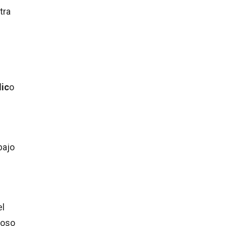
tra
lic
o
bajo
el
coso