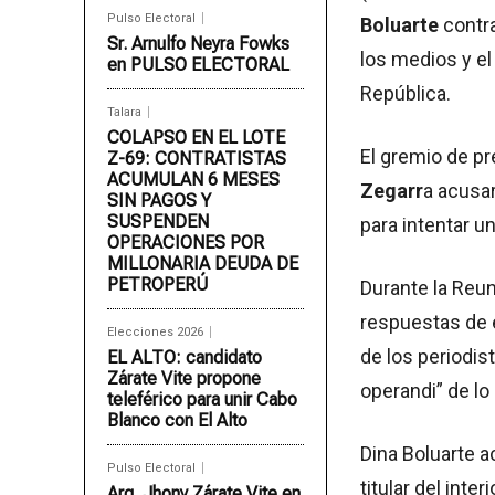
Pulso Electoral
Boluarte
contra
Sr. Arnulfo Neyra Fowks
los medios y el
en PULSO ELECTORAL
República.
Talara
COLAPSO EN EL LOTE
El gremio de p
Z-69: CONTRATISTAS
ACUMULAN 6 MESES
Zegarr
a acusar
SIN PAGOS Y
SUSPENDEN
para intentar u
OPERACIONES POR
MILLONARIA DEUDA DE
PETROPERÚ
Durante la Reun
respuestas de e
Elecciones 2026
de los periodi
EL ALTO: candidato
Zárate Vite propone
operandi” de lo
teleférico para unir Cabo
Blanco con El Alto
Dina Boluarte a
Pulso Electoral
titular del inte
Arq. Jhony Zárate Vite en