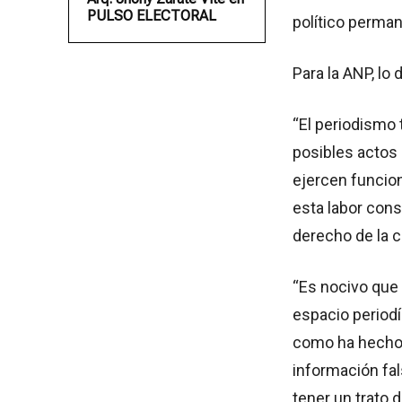
PULSO ELECTORAL
político perma
Para la ANP, lo
“El periodismo 
posibles actos
ejercen funcion
esta labor cons
derecho de la c
“Es nocivo que
espacio period
como ha hecho 
información fals
tener un trato 