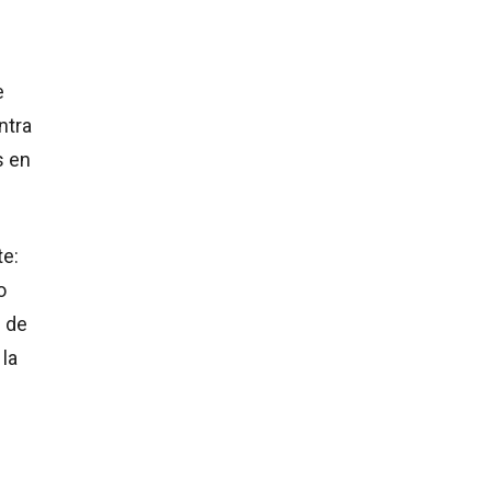
e
ntra
s en
te:
o
s de
 la