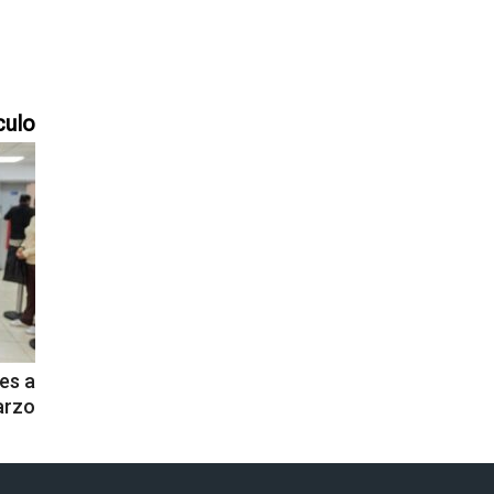
culo
es a
arzo