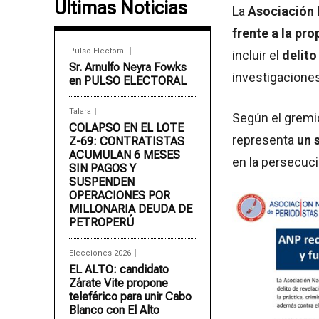
Últimas Noticias
La
Asociación 
frente a la pro
Pulso Electoral
incluir el
delito
Sr. Arnulfo Neyra Fowks
investigaciones
en PULSO ELECTORAL
Talara
Según el gremio
COLAPSO EN EL LOTE
representa
un 
Z-69: CONTRATISTAS
ACUMULAN 6 MESES
en la persecuci
SIN PAGOS Y
SUSPENDEN
OPERACIONES POR
MILLONARIA DEUDA DE
PETROPERÚ
Elecciones 2026
EL ALTO: candidato
Zárate Vite propone
teleférico para unir Cabo
Blanco con El Alto