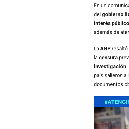
En un comunicad
del
gobierno li
interés público
además de atent
La
ANP
resaltó
la
censura
prev
investigación
.
país salieron a 
documentos obt