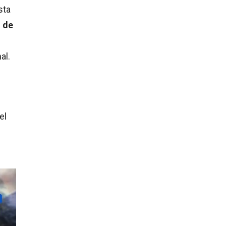
sta
n de
al.
el