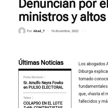
Denuncian por el
ministros y alto
Por
Abad_T
16 diciembre, 2022
Últimas Noticias
Los abogados A
Diburga explica
Pulso Electoral
tomado conocim
Sr. Arnulfo Neyra Fowks
fundamentales»
en PULSO ELECTORAL
que, «hasta el 
Talara
fallecidos y má
COLAPSO EN EL LOTE
Z-69: CONTRATISTAS