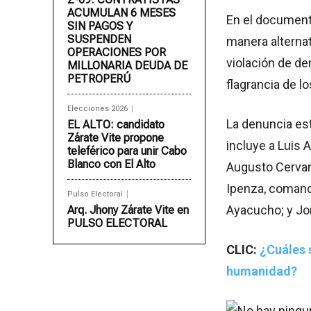
ACUMULAN 6 MESES
En el document
SIN PAGOS Y
SUSPENDEN
manera alternati
OPERACIONES POR
violación de de
MILLONARIA DEUDA DE
PETROPERÚ
flagrancia de l
Elecciones 2026
La denuncia est
EL ALTO: candidato
Zárate Vite propone
incluye a Luis 
teleférico para unir Cabo
Blanco con El Alto
Augusto Cervant
Ipenza, comanda
Pulso Electoral
Ayacucho; y Jo
Arq. Jhony Zárate Vite en
PULSO ELECTORAL
CLIC:
¿Cuáles s
humanidad?