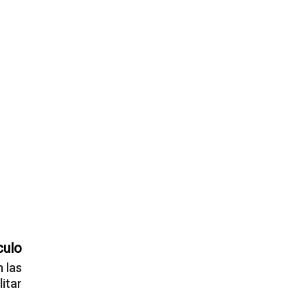
culo
 las
litar