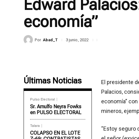
Edward Palacios:
economía”
Por
Abad_T
3 junio, 2022
Últimas Noticias
El presidente 
Palacios, consi
Pulso Electoral
economía” con l
Sr. Arnulfo Neyra Fowks
mineros, ejemp
en PULSO ELECTORAL
Talara
“Estoy seguro d
COLAPSO EN EL LOTE
el señor (exvic
Z-69: CONTRATISTAS