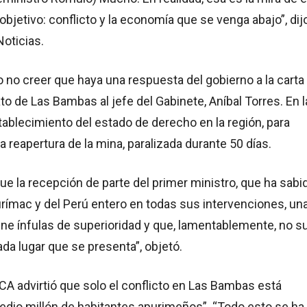
 objetivo: conflicto y la economía que se venga abajo”, dij
oticias.
jo no creer que haya una respuesta del gobierno a la carta
ato de Las Bambas al jefe del Gabinete, Aníbal Torres. En l
stablecimiento del estado de derecho en la región, para
 reapertura de la mina, paralizada durante 50 días.
 la recepción de parte del primer ministro, que ha sabi
rímac y del Perú entero en todas sus intervenciones, un
ne ínfulas de superioridad y que, lamentablemente, no s
ada lugar que se presenta”, objetó.
 CCA advirtió que solo el conflicto en Las Bambas está
edio millón de habitantes apurimeños”. “Todo esto se ha