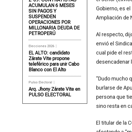
ACUMULAN 6 MESES
Gobierno, es el
SIN PAGOS Y
SUSPENDEN
Ampliación de N
OPERACIONES POR
MILLONARIA DEUDA DE
PETROPERÚ
Al respecto, di
envió el Sindic
Elecciones 2026
cual pide el re
EL ALTO: candidato
Zárate Vite propone
desencadenar la
teleférico para unir Cabo
Blanco con El Alto
“Dudo mucho que
Pulso Electoral
burlarse de Apu
Arq. Jhony Zárate Vite en
PULSO ELECTORAL
persona que tie
sino resta en c
El titular de la
afectando a “m