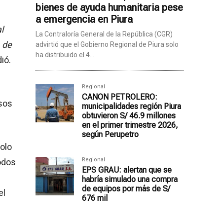
bienes de ayuda humanitaria pese
a emergencia en Piura
l
La Contraloría General de la República (CGR)
1 de
advirtió que el Gobierno Regional de Piura solo
ha distribuido el 4...
dió.
Regional
CANON PETROLERO:
rsos
municipalidades región Piura
obtuvieron S/ 46.9 millones
en el primer trimestre 2026,
según Perupetro
solo
Regional
iodos
EPS GRAU: alertan que se
habría simulado una compra
de equipos por más de S/
el
676 mil