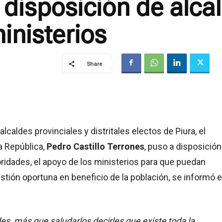
disposición de alca
inisterios
Share
lcaldes provinciales y distritales electos de Piura, el
a República,
Pedro Castillo Terrones
, puso a disposición
ridades, el apoyo de los ministerios para que puedan
stión oportuna en beneficio de la población, se informó 
es, más que saludarlos decirles que existe toda la