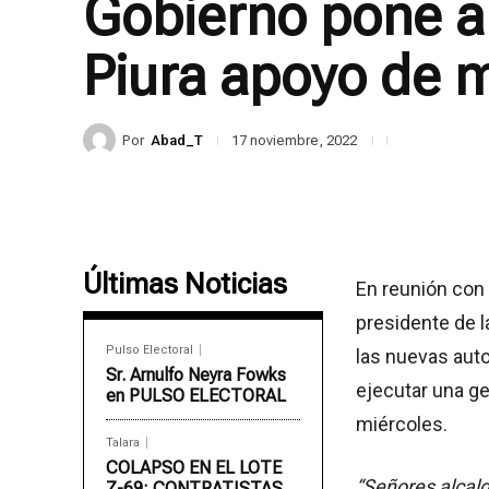
Gobierno pone a 
Piura apoyo de m
Por
Abad_T
17 noviembre, 2022
Últimas Noticias
En reunión con a
presidente de l
Pulso Electoral
las nuevas auto
Sr. Arnulfo Neyra Fowks
ejecutar una ge
en PULSO ELECTORAL
miércoles.
Talara
COLAPSO EN EL LOTE
“Señores alcald
Z-69: CONTRATISTAS