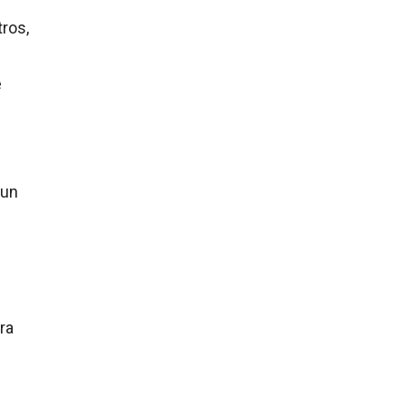
tros,
e
 un
ra