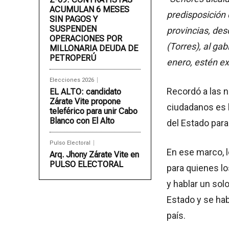
ACUMULAN 6 MESES
predisposición 
SIN PAGOS Y
SUSPENDEN
provincias, des
OPERACIONES POR
(Torres), al ga
MILLONARIA DEUDA DE
PETROPERÚ
enero, estén e
Elecciones 2026
Recordó a las n
EL ALTO: candidato
Zárate Vite propone
ciudadanos es 
teleférico para unir Cabo
Blanco con El Alto
del Estado par
Pulso Electoral
En ese marco, l
Arq. Jhony Zárate Vite en
PULSO ELECTORAL
para quienes lo
y hablar un sol
Estado y se hab
país.