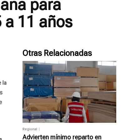
mana para
 a 11 años
Otras Relacionadas
 la
es
e
Regional
Advierten mínimo reparto en
n