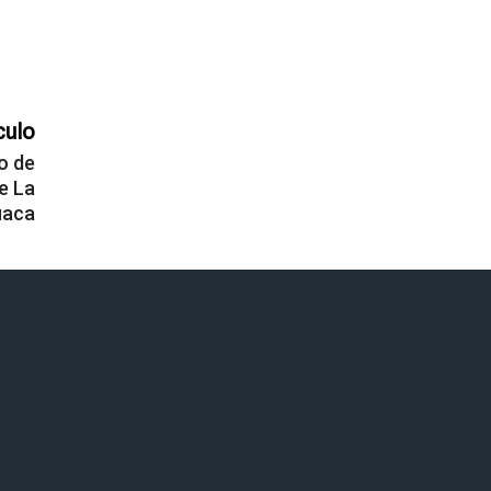
culo
o de
de La
uaca