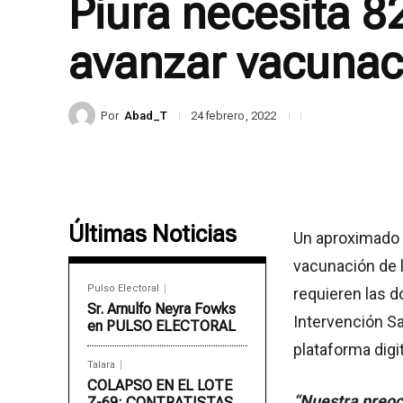
Piura necesita 8
avanzar vacunac
Por
Abad_T
24 febrero, 2022
Últimas Noticias
Un aproximado 
vacunación de l
Pulso Electoral
requieren las d
Sr. Arnulfo Neyra Fowks
Intervención San
en PULSO ELECTORAL
plataforma digit
Talara
COLAPSO EN EL LOTE
“Nuestra preoc
Z-69: CONTRATISTAS