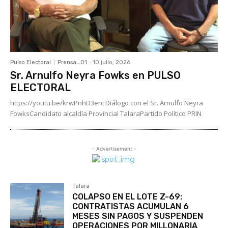
Pulso Electoral
Prensa_01
-
10 julio, 2026
Sr. Arnulfo Neyra Fowks en PULSO
ELECTORAL
https://youtu.be/krwPnhD3erc Diálogo con el Sr. Arnulfo Neyra
FowksCandidato alcaldía Provincial TalaraPartido Político PRIN
- Advertisement -
Talara
COLAPSO EN EL LOTE Z-69:
CONTRATISTAS ACUMULAN 6
MESES SIN PAGOS Y SUSPENDEN
OPERACIONES POR MILLONARIA