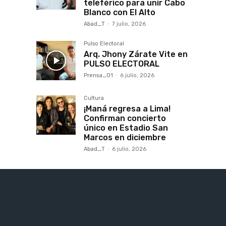
teleférico para unir Cabo
Blanco con El Alto
Abad_T
-
7 julio, 2026
Pulso Electoral
Arq. Jhony Zárate Vite en
PULSO ELECTORAL
Prensa_01
-
6 julio, 2026
Cultura
¡Maná regresa a Lima!
Confirman concierto
único en Estadio San
Marcos en diciembre
Abad_T
-
6 julio, 2026