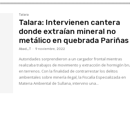
Talara
Talara: Intervienen cantera
donde extraían mineral no
metálico en quebrada Pariñas
Abad_T
-
9 noviembre, 2022
Autoridades sorprendieron a un cargador frontal mientras
realizaba trabajos de movimiento y extracción de hormigón br
en terrenos. Con la finalidad de contrarrestar los delitos
ambientales sobre minería ilegal, la Fiscalía Especializada en
Materia Ambiental de Sullana, intervino una...