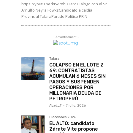
https://youtu.be/krwPnhD3erc Diálogo con el Sr.
Arnulfo Neyra FowksCandidato alcaldía
Provincial TalaraPartido Político PRIN
- Advertisement -
Talara
COLAPSO EN EL LOTE Z-
69: CONTRATISTAS
ACUMULAN 6 MESES SIN
PAGOS Y SUSPENDEN
OPERACIONES POR
MILLONARIA DEUDA DE
PETROPERÚ
Abad_T
-
7 julio, 2026
Elecciones 2026
EL ALTO: candidato
Zárate Vite propone