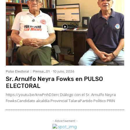
Pulso Electoral
Prensa_01
-
10 julio, 2026
Sr. Arnulfo Neyra Fowks en PULSO
ELECTORAL
https://youtu.be/krwPnhD3erc Diálogo con el Sr. Arnulfo Neyra
FowksCandidato alcaldía Provincial TalaraPartido Político PRIN
- Advertisement -