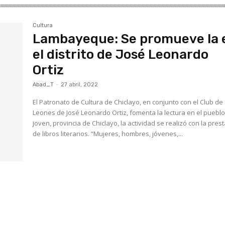
Cultura
Lambayeque: Se promueve la 
el distrito de José Leonardo
Ortiz
Abad_T
-
27 abril, 2022
El Patronato de Cultura de Chiclayo, en conjunto con el Club de
Leones de José Leonardo Ortiz, fomenta la lectura en el puebl
joven, provincia de Chiclayo, la actividad se realizó con la pres
de libros literarios. “Mujeres, hombres, jóvenes,...