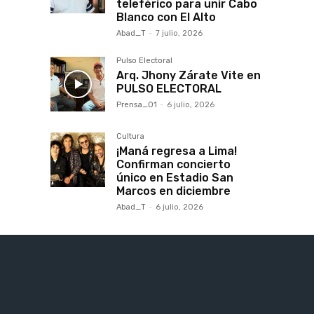
teleférico para unir Cabo
Blanco con El Alto
Abad_T
-
7 julio, 2026
Pulso Electoral
Arq. Jhony Zárate Vite en
PULSO ELECTORAL
Prensa_01
-
6 julio, 2026
Cultura
¡Maná regresa a Lima!
Confirman concierto
único en Estadio San
Marcos en diciembre
Abad_T
-
6 julio, 2026