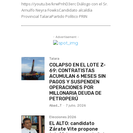
https://youtu.be/krwPnhD3erc Diálogo con el Sr.
Arnulfo Neyra FowksCandidato alcaldía
Provincial TalaraPartido Político PRIN
- Advertisement -
Talara
COLAPSO EN EL LOTE Z-
69: CONTRATISTAS
ACUMULAN 6 MESES SIN
PAGOS Y SUSPENDEN
OPERACIONES POR
MILLONARIA DEUDA DE
PETROPERÚ
Abad_T
-
7 julio, 2026
Elecciones 2026
EL ALTO: candidato
Zárate Vite propone