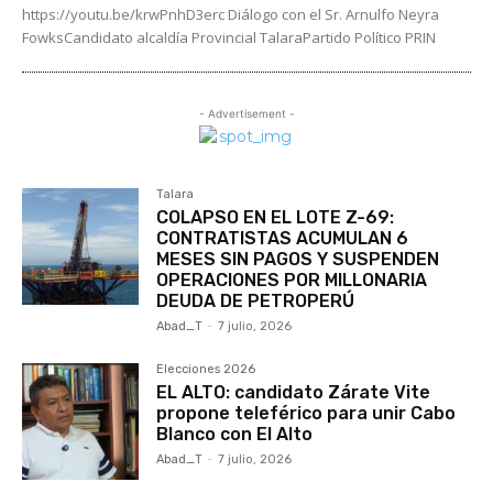
https://youtu.be/krwPnhD3erc Diálogo con el Sr. Arnulfo Neyra
FowksCandidato alcaldía Provincial TalaraPartido Político PRIN
- Advertisement -
Talara
COLAPSO EN EL LOTE Z-69:
CONTRATISTAS ACUMULAN 6
MESES SIN PAGOS Y SUSPENDEN
OPERACIONES POR MILLONARIA
DEUDA DE PETROPERÚ
Abad_T
-
7 julio, 2026
Elecciones 2026
EL ALTO: candidato Zárate Vite
propone teleférico para unir Cabo
Blanco con El Alto
Abad_T
-
7 julio, 2026