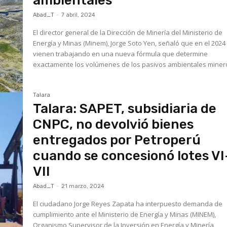
ambientales
Abad_T
-
7 abril, 2024
El director general de la Dirección de Minería del Ministerio de
Energía y Minas (Minem), Jorge Soto Yen, señaló que en el 2024
vienen trabajando en una nueva fórmula que determine
exactamente los volúmenes de los pasivos ambientales minero
Talara
Talara: SAPET, subsidiaria de
CNPC, no devolvió bienes
entregados por Petroperú
cuando se concesionó lotes VI
VII
Abad_T
-
21 marzo, 2024
El ciudadano Jorge Reyes Zapata ha interpuesto demanda de
cumplimiento ante el Ministerio de Energía y Minas (MINEM),
Organismo Supervisor de la Inversión en Energía y Minería