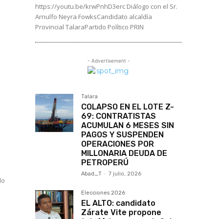
https://youtu.be/krwPnhD3erc Diálogo con el Sr.
Arnulfo Neyra FowksCandidato alcaldía
Provincial TalaraPartido Político PRIN
- Advertisement -
Talara
COLAPSO EN EL LOTE Z-
69: CONTRATISTAS
ACUMULAN 6 MESES SIN
PAGOS Y SUSPENDEN
OPERACIONES POR
MILLONARIA DEUDA DE
PETROPERÚ
Abad_T
-
7 julio, 2026
Elecciones 2026
EL ALTO: candidato
Zárate Vite propone