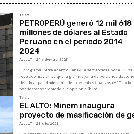
Talara
PETROPERÚ generó 12 mil 618
millones de dólares al Estado
Peruano en el periodo 2014 –
2024
Abad_T
-
29 diciembre, 2025
El programa Tierra Adentro Perú que se transmite por ATV+ ha
revelado más cifras que la gran mayoría de peruanos descon
debido a que el ministerio de economía y finanzas (MEF) no los
habría transparentado a la opinión pública...
Talara
EL ALTO: Minem inaugura
proyecto de masificación de g
Abad_T
-
24 julio, 2025
El Ministerio de Energía y Minas (MINEM), con presencia de la