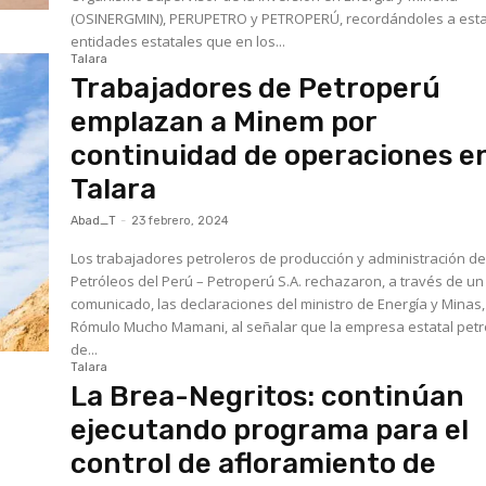
(OSINERGMIN), PERUPETRO y PETROPERÚ, recordándoles a est
entidades estatales que en los...
Talara
Trabajadores de Petroperú
emplazan a Minem por
continuidad de operaciones e
Talara
Abad_T
-
23 febrero, 2024
Los trabajadores petroleros de producción y administración d
Petróleos del Perú – Petroperú S.A. rechazaron, a través de un
comunicado, las declaraciones del ministro de Energía y Minas,
Rómulo Mucho Mamani, al señalar que la empresa estatal petr
de...
Talara
La Brea-Negritos: continúan
ejecutando programa para el
control de afloramiento de