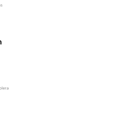
as
n
e
olera