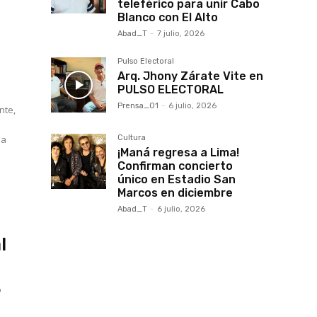
teleférico para unir Cabo
Blanco con El Alto
Abad_T
-
7 julio, 2026
Pulso Electoral
Arq. Jhony Zárate Vite en
PULSO ELECTORAL
Prensa_01
-
6 julio, 2026
nte,
la
Cultura
¡Maná regresa a Lima!
Confirman concierto
único en Estadio San
Marcos en diciembre
Abad_T
-
6 julio, 2026
l
o