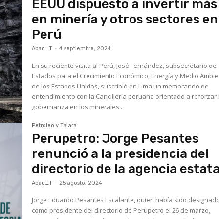
EEUU dispuesto a invertir más
en minería y otros sectores en
Perú
Abad_T
-
4 septiembre, 2024
En su reciente visita al Perú, José Fernández, subsecretario de
Estados para el Crecimiento Económico, Energía y Medio Ambie
de los Estados Unidos, suscribió en Lima un memorando de
entendimiento con la Cancillería peruana orientado a reforzar 
gobernanza en los minerales...
Petroleo y Talara
Perupetro: Jorge Pesantes
renunció a la presidencia del
directorio de la agencia estata
Abad_T
-
25 agosto, 2024
Jorge Eduardo Pesantes Escalante, quien había sido designad
como presidente del directorio de Perupetro el 26 de marzo,