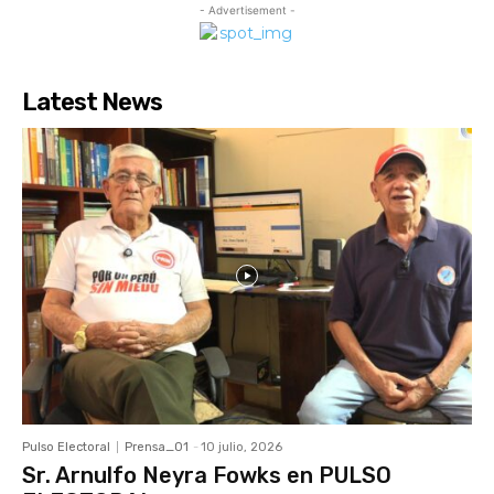
- Advertisement -
Latest News
Pulso Electoral
Prensa_01
-
10 julio, 2026
Sr. Arnulfo Neyra Fowks en PULSO