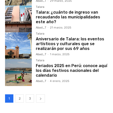
Abad_T
-
29 marzo, 2025
Talara
Talara: ¿cuánto de ingreso van
recaudando las municipalidades
este año?
Abad_T
-
21 marzo, 2025
Talara
Aniversario de Talara: los eventos
artísticos y culturales que se
realizarán por sus 69 años
Abad_T
-
1 marzo, 2025
Talara
Feriados 2025 en Perú: conoce aquí
los días festivos nacionales del
calendario
Abad_T
-
4 enero, 2025
1
2
3