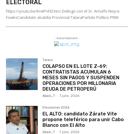
ELECTORAL
https://youtu.be/krwPnhD3erc Diálogo con el Sr. Arnulfo Neyra
FowksCandidato alcaldía Provincial TalaraPartido Político PRIN
- Advertisement -
Talara
COLAPSO EN EL LOTE Z-69:
CONTRATISTAS ACUMULAN 6
MESES SIN PAGOS Y SUSPENDEN
OPERACIONES POR MILLONARIA
DEUDA DE PETROPERÚ
Abad_T
-
7 julio, 2026
Elecciones 2026
EL ALTO: candidato Zárate Vite
propone teleférico para unir Cabo
Blanco con El Alto
Abad_T
-
7 julio, 2026