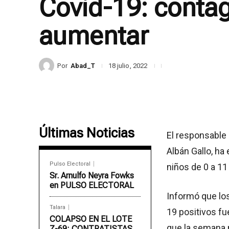
Covid-19: contag
aumentar
Por
Abad_T
18 julio, 2022
Últimas Noticias
El responsable 
Albán Gallo, ha
Pulso Electoral
niños de 0 a 11
Sr. Arnulfo Neyra Fowks
en PULSO ELECTORAL
Informó que los
Talara
19 positivos fu
COLAPSO EN EL LOTE
que la semana 
Z-69: CONTRATISTAS