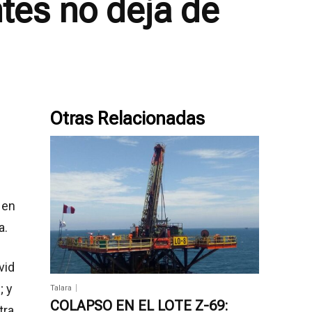
tes no deja de
Otras Relacionadas
 en
a.
vid
; y
Talara
COLAPSO EN EL LOTE Z-69:
tra