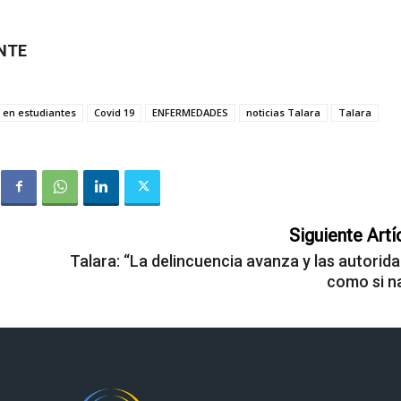
ENTE
 en estudiantes
Covid 19
ENFERMEDADES
noticias Talara
Talara
Siguiente Artí
Talara: “La delincuencia avanza y las autorida
como si n