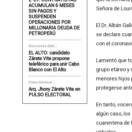
ACUMULAN 6 MESES
Señora de Lourd
SIN PAGOS Y
SUSPENDEN
OPERACIONES POR
El Dr. Albán Gal
MILLONARIA DEUDA DE
PETROPERÚ
se declare cuar
con el coronavi
Elecciones 2026
EL ALTO: candidato
Zárate Vite propone
Lamentó que to
teleférico para unir Cabo
grupo etáreo y 
Blanco con El Alto
menores hijos p
Pulso Electoral
protegerse ante
Arq. Jhony Zárate Vite en
PULSO ELECTORAL
En tanto, vocer
algún caso, los
cuarentena de to
virtuales.