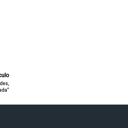
culo
des,
ada”