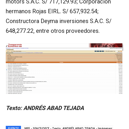
motors S.A.C. S/ 717,129.93; Corporación
hermanos Rojas EIRL. S/ 657,932.54;
Constructora Deyma inversiones S.A.C. S/
648,277.22, entre otros proveedores.
Texto: ANDRÉS ABAD TEJADA
FUENTE
MEF - SEACE/OECE - Texto: ANDRÉS ABAD TEJADA - Imágenes: