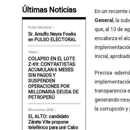
Últimas Noticias
En un reciente 
General
, la su
Pulso Electoral
que, al 13 de a
Sr. Arnulfo Neyra Fowks
encabeza el al
en PULSO ELECTORAL
implementación
Talara
Inicial, aprob
COLAPSO EN EL LOTE
Z-69: CONTRATISTAS
ACUMULAN 6 MESES
Precisa -ademá
SIN PAGOS Y
SUSPENDEN
implementación 
OPERACIONES POR
transparencia e
MILLONARIA DEUDA DE
PETROPERÚ
generando ries
la corrupción y 
Elecciones 2026
EL ALTO: candidato
Zárate Vite propone
teleférico para unir Cabo