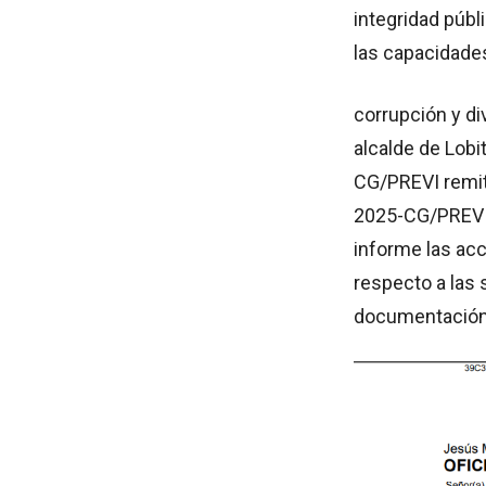
integridad públ
las capacidades
corrupción y di
alcalde de Lobi
CG/PREVI remit
2025-CG/PREVI-S
informe las acc
respecto a las 
documentación 