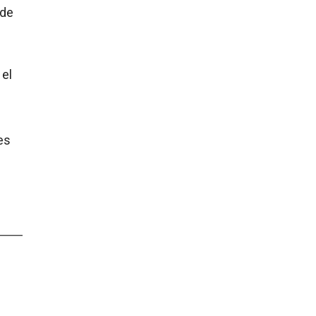
 de
 el
es