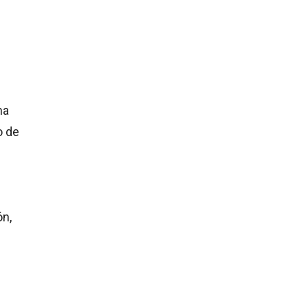
ha
o de
ón,