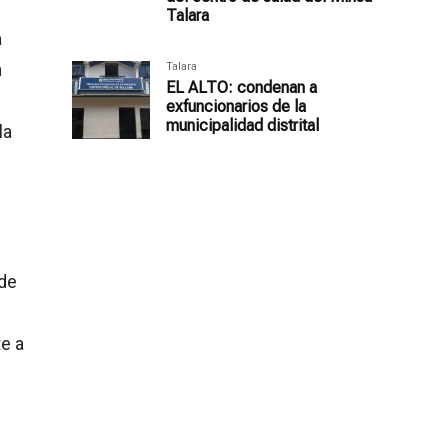
Talara
a
a
Talara
EL ALTO: condenan a
exfuncionarios de la
municipalidad distrital
la
 de
e a