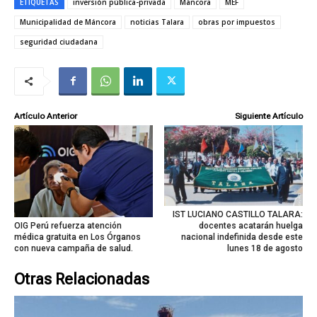
ETIQUETAS
inversión pública-privada
Máncora
MEF
Municipalidad de Máncora
noticias Talara
obras por impuestos
seguridad ciudadana
Artículo Anterior
Siguiente Artículo
IST LUCIANO CASTILLO TALARA:
docentes acatarán huelga
OIG Perú refuerza atención
nacional indefinida desde este
médica gratuita en Los Órganos
lunes 18 de agosto
con nueva campaña de salud.
Otras Relacionadas