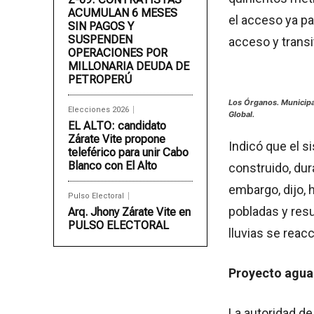
ACUMULAN 6 MESES
el acceso ya pa
SIN PAGOS Y
SUSPENDEN
acceso y transi
OPERACIONES POR
MILLONARIA DEUDA DE
PETROPERÚ
Los Órganos. Municipa
Elecciones 2026
Global.
EL ALTO: candidato
Zárate Vite propone
Indicó que el s
teleférico para unir Cabo
Blanco con El Alto
construido, dur
embargo, dijo, 
Pulso Electoral
pobladas y resu
Arq. Jhony Zárate Vite en
PULSO ELECTORAL
lluvias se reac
Proyecto agua
La autoridad d