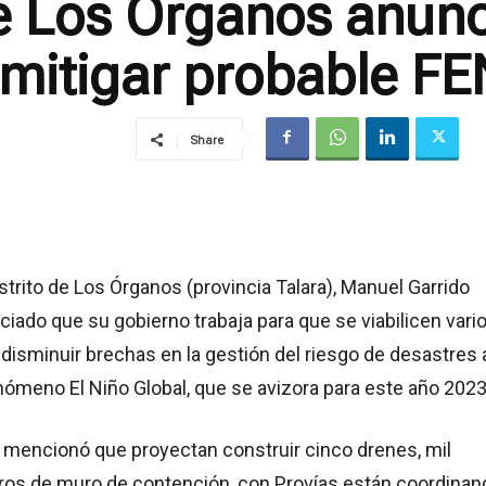
e Los Órganos anunc
mitigar probable FE
Share
istrito de Los Órganos (provincia Talara), Manuel Garrido
ciado que su gobierno trabaja para que se viabilicen vari
disminuir brechas en la gestión del riesgo de desastres 
ómeno El Niño Global, que se avizora para este año 2023
, mencionó que proyectan construir cinco drenes, mil
ros de muro de contención, con Provías están coordinan