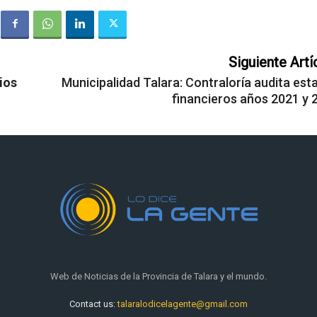
Siguiente Artí
ios
Municipalidad Talara: Contraloría audita est
financieros años 2021 y 
Web de Noticias de la Provincia de Talara y el mundo.
Contact us:
talaralodicelagente@gmail.com