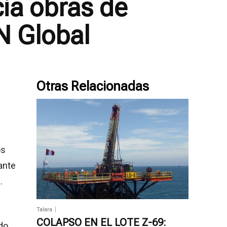
ia obras de
N Global
Otras Relacionadas
os
ante
.
Talara
COLAPSO EN EL LOTE Z-69:
do