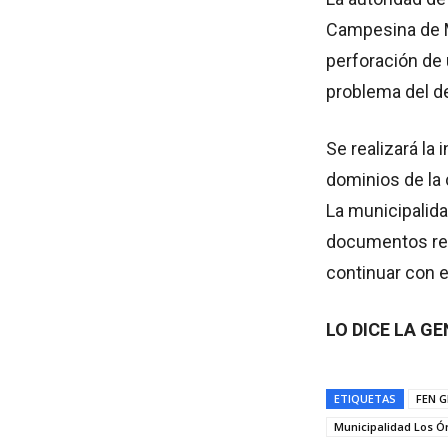
Campesina de Má
perforación de 
problema del d
Se realizará la
dominios de la 
La municipalida
documentos req
continuar con e
LO DICE LA GE
ETIQUETAS
FEN G
Municipalidad Los 