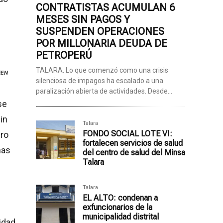
CONTRATISTAS ACUMULAN 6
MESES SIN PAGOS Y
SUSPENDEN OPERACIONES
POR MILLONARIA DEUDA DE
PETROPERÚ
TALARA. Lo que comenzó como una crisis
FEN
silenciosa de impagos ha escalado a una
paralización abierta de actividades. Desde...
se
in
Talara
FONDO SOCIAL LOTE VI:
ero
fortalecen servicios de salud
mas
del centro de salud del Minsa
Talara
Talara
EL ALTO: condenan a
exfuncionarios de la
municipalidad distrital
idad