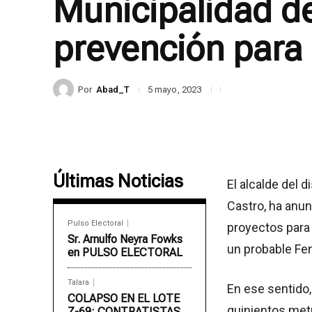
Municipalidad d
prevención para 
Por
Abad_T
5 mayo, 2023
Últimas Noticias
El alcalde del d
Castro, ha anun
Pulso Electoral
proyectos para 
Sr. Arnulfo Neyra Fowks
un probable Fen
en PULSO ELECTORAL
Talara
En ese sentido
COLAPSO EN EL LOTE
quinientos met
Z-69: CONTRATISTAS