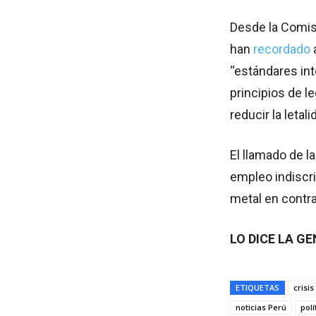
Desde la Comi
han
recordado
“estándares int
principios de l
reducir la letali
El llamado de 
empleo indiscr
metal en contr
LO DICE LA G
ETIQUETAS
crisi
noticias Perú
pol