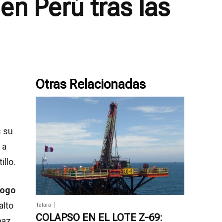
en Perú tras las
Otras Relacionadas
s su
 a
llo.
logo
alto
Talara
COLAPSO EN EL LOTE Z-69:
paz