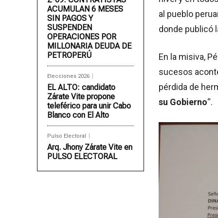
ACUMULAN 6 MESES
al pueblo perua
SIN PAGOS Y
SUSPENDEN
donde publicó l
OPERACIONES POR
MILLONARIA DEUDA DE
PETROPERÚ
En la misiva, P
sucesos acontec
Elecciones 2026
pérdida de he
EL ALTO: candidato
Zárate Vite propone
su Gobierno
“.
teleférico para unir Cabo
Blanco con El Alto
Pulso Electoral
Arq. Jhony Zárate Vite en
PULSO ELECTORAL