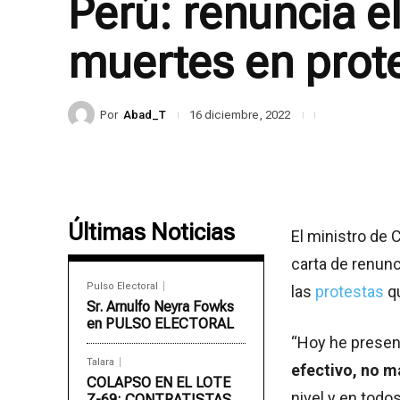
Perú: renuncia el
muertes en prot
Por
Abad_T
16 diciembre, 2022
Últimas Noticias
El ministro de 
carta de renunc
Pulso Electoral
las
protestas
qu
Sr. Arnulfo Neyra Fowks
en PULSO ELECTORAL
“Hoy he presen
Talara
efectivo, no m
COLAPSO EN EL LOTE
nivel y en todo
Z-69: CONTRATISTAS