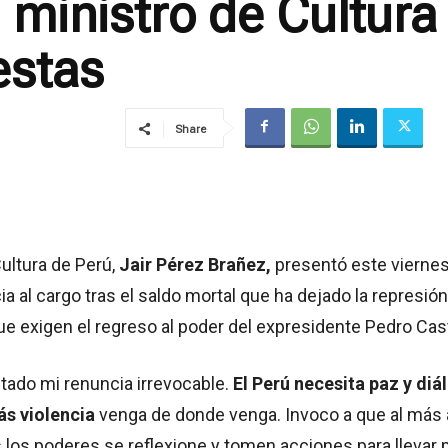
 ministro de Cultura 
estas
Share
Cultura de Perú,
Jair Pérez Brañez,
presentó este vierne
ia al cargo tras el saldo mortal que ha dejado la represión
e exigen el regreso al poder del expresidente Pedro Casti
tado mi renuncia irrevocable.
El Perú necesita paz y diá
ás violencia
venga de donde venga. Invoco a que al más 
s los poderes se reflexione y tomen acciones para llevar 