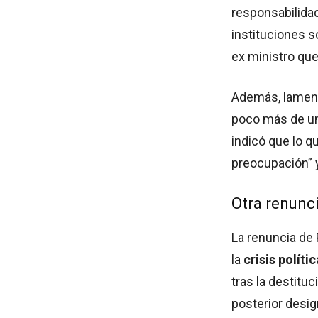
responsabilidad
instituciones s
ex ministro que
Además, lament
poco más de u
indicó que lo 
preocupación” y
Otra renunci
La renuncia de
la
crisis políti
tras la destitu
posterior desi