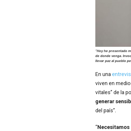
“Hoy he presentado mi 
de donde venga. Invoco
llevar paz al pueblo 
En una
entrevis
viven en medio
vitales” de la p
generar sensib
del país”.
“
Necesitamos u