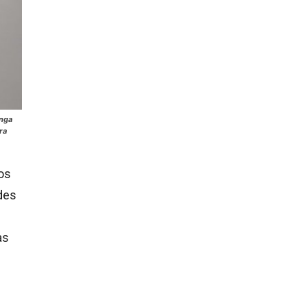
enga
ra
os
des
as