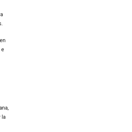
ra
s.
 en
, e
ana,
 la