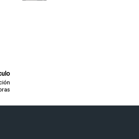
culo
ción
bras