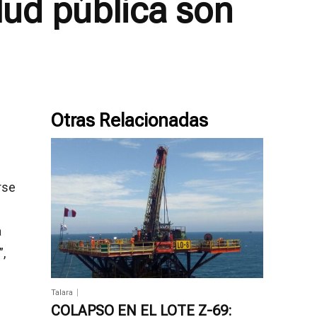
alud pública son
Otras Relacionadas
rse
a
,
Talara
COLAPSO EN EL LOTE Z-69: