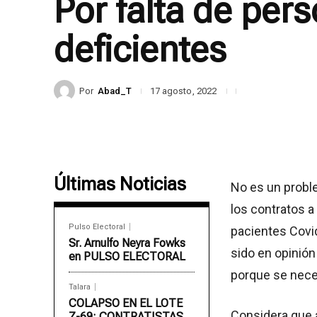
Por falta de pers
deficientes
Por
Abad_T
17 agosto, 2022
Últimas Noticias
No es un probl
los contratos a
Pulso Electoral
pacientes Covid
Sr. Arnulfo Neyra Fowks
sido en opinió
en PULSO ELECTORAL
porque se neces
Talara
COLAPSO EN EL LOTE
Considera que a
Z-69: CONTRATISTAS