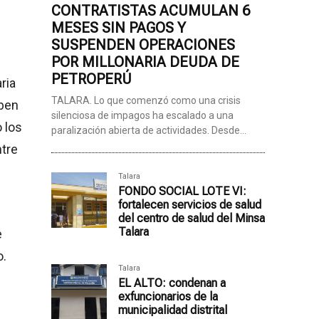
CONTRATISTAS ACUMULAN 6
MESES SIN PAGOS Y
SUSPENDEN OPERACIONES
POR MILLONARIA DEUDA DE
PETROPERÚ
ria
TALARA. Lo que comenzó como una crisis
eben
silenciosa de impagos ha escalado a una
 los
paralización abierta de actividades. Desde...
ntre
Talara
FONDO SOCIAL LOTE VI:
fortalecen servicios de salud
del centro de salud del Minsa
Talara
e
o.
Talara
EL ALTO: condenan a
exfuncionarios de la
municipalidad distrital