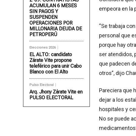
ACUMULAN 6 MESES
empeora en la p
SIN PAGOS Y
SUSPENDEN
OPERACIONES POR
“Se trabaja con
MILLONARIA DEUDA DE
PETROPERÚ
personal que es
porque hay otr
Elecciones 2026
ser atendidos, 
EL ALTO: candidato
Zárate Vite propone
que padecen de 
teleférico para unir Cabo
Blanco con El Alto
otros”, dijo Cha
Pulso Electoral
Pareciera que h
Arq. Jhony Zárate Vite en
PULSO ELECTORAL
dejar a los est
hospitales y ce
No se puede act
medicamentos”