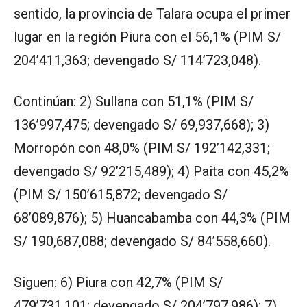
sentido, la provincia de Talara ocupa el primer
lugar en la región Piura con el 56,1% (PIM S/
204’411,363; devengado S/ 114’723,048).
Continúan: 2) Sullana con 51,1% (PIM S/
136’997,475; devengado S/ 69,937,668); 3)
Morropón con 48,0% (PIM S/ 192’142,331;
devengado S/ 92’215,489); 4) Paita con 45,2%
(PIM S/ 150’615,872; devengado S/
68’089,876); 5) Huancabamba con 44,3% (PIM
S/ 190,687,088; devengado S/ 84’558,660).
Siguen: 6) Piura con 42,7% (PIM S/
479’731,101; devengado S/ 204’797,986); 7)