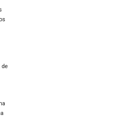
s
los
a de
na
na