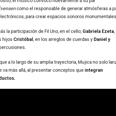
pósito, el músico convocó nuevamente a su par
Evensen
como el responsable de generar atmósferas a pa
lectrónicos, para crear espacios sonoros monumentale
 la participación de Fil Uno, en el cello;
Gabriela Ezeta
,
s hijos
Cristóbal
, en los arreglos de cuerdas y
Daniel y
 percusiones.
ue a lo largo de su amplia trayectoria, Mujica no solo lan
e va más allá, al presentar conceptos que
integran
oductos.