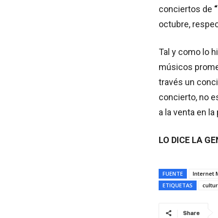
conciertos de
octubre, respe
Tal y como lo h
músicos promete
través un conci
concierto, no 
a la venta en l
LO DICE LA G
FUENTE
Internet
ETIQUETAS
cultu
Share