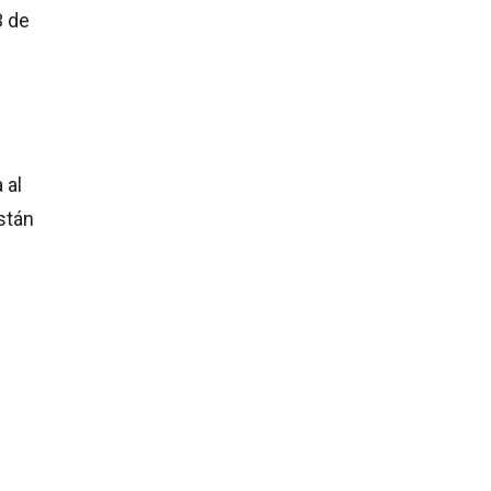
3 de
 al
están