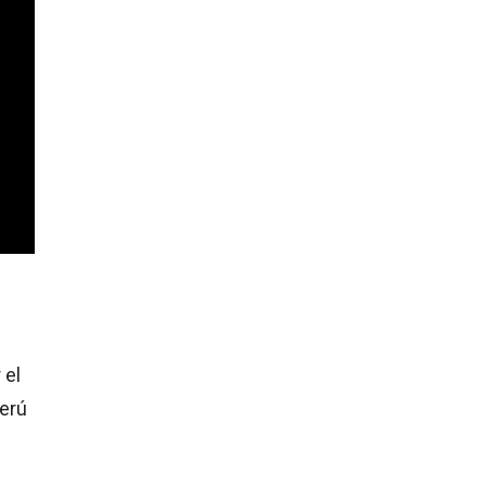
 el
Perú