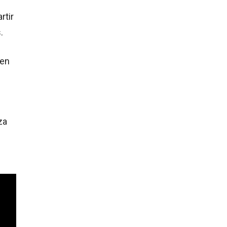
rtir
s.
 en
za