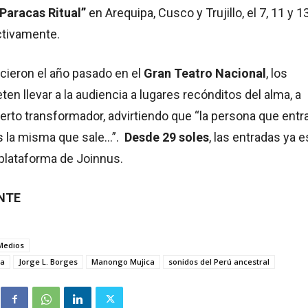
“Paracas Ritual”
en Arequipa, Cusco y Trujillo, el 7, 11 y 1
ctivamente.
icieron el año pasado en el
Gran Teatro Nacional
, los
n llevar a la audiencia a lugares recónditos del alma, a
erto transformador, advirtiendo que “la persona que entra
es la misma que sale…”.
Desde 29 soles
, las entradas ya 
a plataforma de Joinnus.
ENTE
 Medios
ra
Jorge L. Borges
Manongo Mujica
sonidos del Perú ancestral