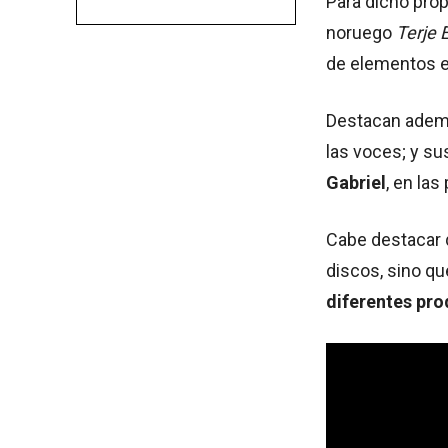
Para dicho pro
noruego
Terje 
de elementos e
Destacan además
las voces; y su
Gabriel
, en las
Cabe destacar q
discos, sino qu
diferentes pr