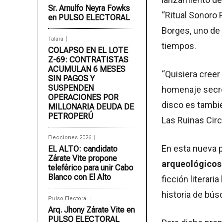
Sr. Arnulfo Neyra Fowks
“Ritual Sonoro 
en PULSO ELECTORAL
Borges, uno de
Talara
tiempos.
COLAPSO EN EL LOTE
Z-69: CONTRATISTAS
ACUMULAN 6 MESES
“Quisiera cree
SIN PAGOS Y
SUSPENDEN
homenaje secre
OPERACIONES POR
disco es tambié
MILLONARIA DEUDA DE
PETROPERÚ
Las Ruinas Circ
Elecciones 2026
En esta nueva 
EL ALTO: candidato
Zárate Vite propone
arqueológico
teleférico para unir Cabo
Blanco con El Alto
ficción literari
historia de bú
Pulso Electoral
Arq. Jhony Zárate Vite en
PULSO ELECTORAL