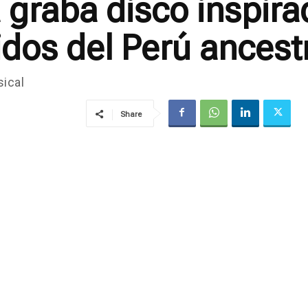
graba disco inspira
idos del Perú ancest
ical
Share