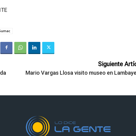
NTE
Sumac
Siguiente Artí
rda
Mario Vargas Llosa visito museo en Lambay