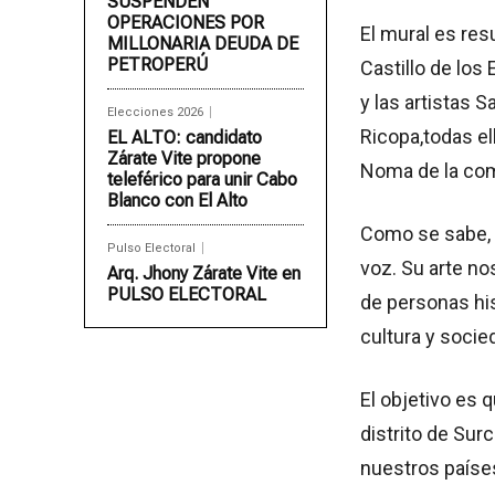
SUSPENDEN
OPERACIONES POR
El mural es resu
MILLONARIA DEUDA DE
PETROPERÚ
Castillo de los
y las artistas S
Elecciones 2026
Ricopa,todas el
EL ALTO: candidato
Zárate Vite propone
Noma de la com
teleférico para unir Cabo
Blanco con El Alto
Como se sabe,
Pulso Electoral
voz. Su arte no
Arq. Jhony Zárate Vite en
PULSO ELECTORAL
de personas hi
cultura y soci
El objetivo es 
distrito de Surc
nuestros paíse