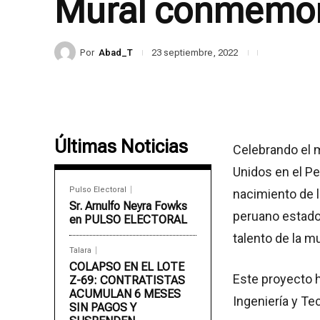
Mural conmemor
Por
Abad_T
23 septiembre, 2022
Últimas Noticias
Celebrando el m
Unidos en el Pe
Pulso Electoral
nacimiento de 
Sr. Arnulfo Neyra Fowks
peruano estado
en PULSO ELECTORAL
talento de la m
Talara
COLAPSO EN EL LOTE
Este proyecto h
Z-69: CONTRATISTAS
ACUMULAN 6 MESES
Ingeniería y Te
SIN PAGOS Y