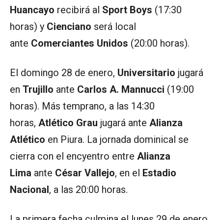
Huancayo
recibirá al
Sport Boys
(17:30
horas) y
Cienciano
será local
ante
Comerciantes Unidos
(20:00 horas).
El domingo 28 de enero,
Universitario
jugará
en
Trujillo
ante
Carlos A. Mannucci
(19:00
horas). Más temprano, a las 14:30
horas,
Atlético Grau
jugará ante
Alianza
Atlético
en Piura. La jornada dominical se
cierra con el encyentro entre
Alianza
Lima
ante
César Vallejo
, en el
Estadio
Nacional
, a las 20:00 horas.
La primera fecha culmina el lunes 29 de enero