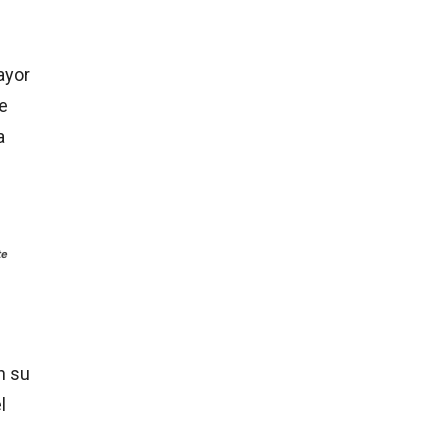
ayor
le
a
te
n su
l