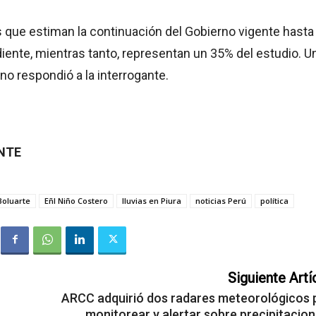
que estiman la continuación del Gobierno vigente hasta 
ente, mientras tanto, representan un 35% del estudio. U
 no respondió a la interrogante.
ENTE
Boluarte
Eñl Niño Costero
lluvias en Piura
noticias Perú
política
Siguiente Artí
ARCC adquirió dos radares meteorológicos 
monitorear y alertar sobre precipitacion