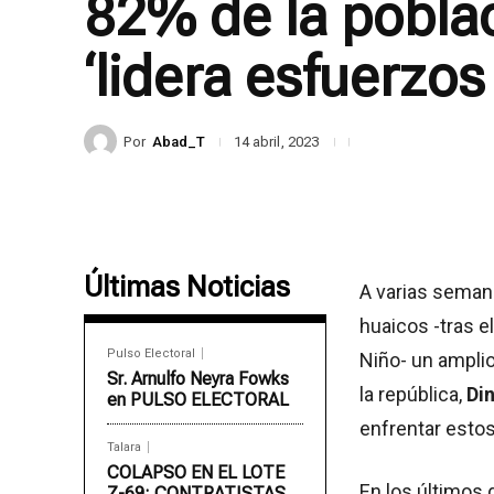
82% de la poblac
‘lidera esfuerzos
Por
Abad_T
14 abril, 2023
Últimas Noticias
A varias semana
huaicos -tras e
Pulso Electoral
Niño- un ampli
Sr. Arnulfo Neyra Fowks
la república,
Di
en PULSO ELECTORAL
enfrentar esto
Talara
COLAPSO EN EL LOTE
En los últimos 
Z-69: CONTRATISTAS