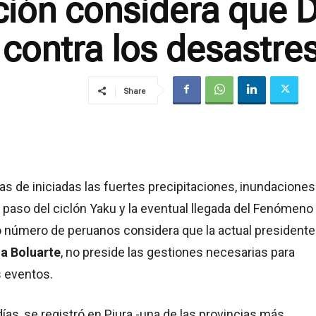
ión considera que D
 contra los desastres
Share
s de iniciadas las fuertes precipitaciones, inundaciones
l paso del ciclón Yaku y la eventual llegada del Fenómeno 
o número de peruanos considera que la actual presidente
na Boluarte
, no preside las gestiones necesarias para
s eventos.
días, se registró en Piura -una de las provincias más