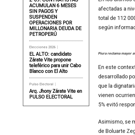
ACUMULAN 6 MESES
afectadas a ni
SIN PAGOS Y
SUSPENDEN
total de 112 0
OPERACIONES POR
según informaci
MILLONARIA DEUDA DE
PETROPERÚ
Elecciones 2026
EL ALTO: candidato
Piura reclama mayor at
Zárate Vite propone
teleférico para unir Cabo
En este contexto
Blanco con El Alto
desarrollado p
Pulso Electoral
que la dignatar
Arq. Jhony Zárate Vite en
vienen ocurrien
PULSO ELECTORAL
5% evitó respo
Asimismo, se mu
de Boluarte Zeg