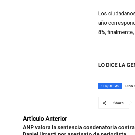
Los ciudadanos 
año correspondi
8%, finalmente,
LO DICE LA G
ETIQUETAS
Dina 
Share
Artículo Anterior
ANP valora la sentencia condenatoria contra
Daniel Urresti por asesinato de periodista