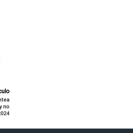
o
culo
ntea
y no
2024