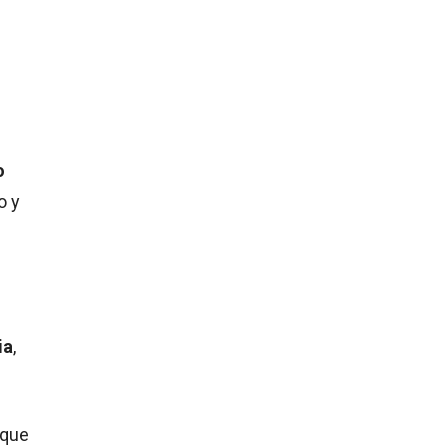
o
o y
ia
,
 que