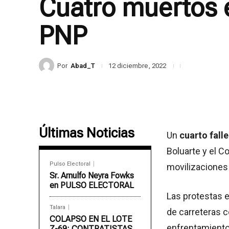
Cuatro muertos e
PNP
Por
Abad_T
12 diciembre, 2022
Últimas Noticias
Un
cuarto fall
Boluarte y el Co
Pulso Electoral
movilizaciones
Sr. Arnulfo Neyra Fowks
en PULSO ELECTORAL
Las protestas 
Talara
de carreteras 
COLAPSO EN EL LOTE
enfrentamiento
Z-69: CONTRATISTAS