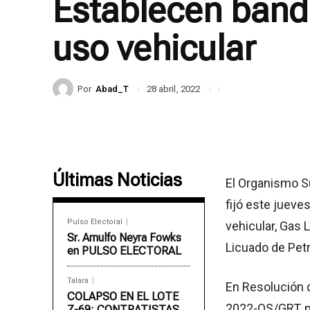
Establecen band
uso vehicular
Por
Abad_T
28 abril, 2022
Últimas Noticias
El Organismo Su
fijó este jueve
Pulso Electoral
vehicular, Gas 
Sr. Arnulfo Neyra Fowks
Licuado de Petr
en PULSO ELECTORAL
Talara
En Resolución d
COLAPSO EN EL LOTE
2022-OS/GRT, 
Z-69: CONTRATISTAS