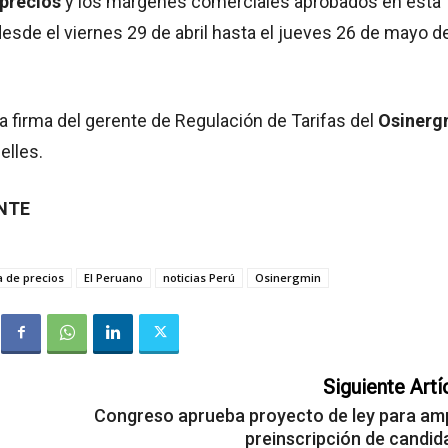
precios
y los márgenes comerciales aprobados en esta
esde el viernes 29 de abril hasta el jueves 26 de mayo d
la firma del gerente de Regulación de Tarifas del
Osinerg
elles.
ENTE
 de precios
El Peruano
noticias Perú
Osinergmin
Siguiente Artí
Congreso aprueba proyecto de ley para amp
preinscripción de candid