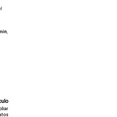
el
min
,
culo
liar
atos