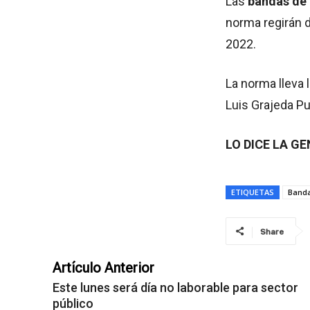
Las
bandas de 
norma regirán d
2022.
La norma lleva 
Luis Grajeda Pu
LO DICE LA G
ETIQUETAS
Banda
Share
Artículo Anterior
Este lunes será día no laborable para sector
público