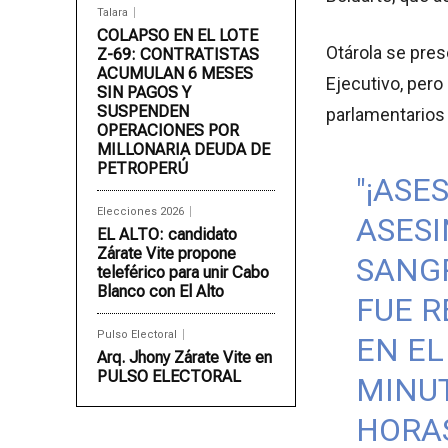
Talara
COLAPSO EN EL LOTE
Otárola se pre
Z-69: CONTRATISTAS
ACUMULAN 6 MESES
Ejecutivo, pero 
SIN PAGOS Y
SUSPENDEN
parlamentarios 
OPERACIONES POR
MILLONARIA DEUDA DE
PETROPERÚ
"¡ASE
Elecciones 2026
ASESI
EL ALTO: candidato
Zárate Vite propone
SANGR
teleférico para unir Cabo
Blanco con El Alto
FUE R
Pulso Electoral
EN EL
Arq. Jhony Zárate Vite en
PULSO ELECTORAL
MINUT
HORAS