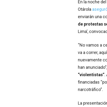
En la noche del
Otárola
asegur
enviarán una co
de protestas se
Lima’, convoca
“No vamos a ce
va a correr, aq
nuevamente con
han anunciado”,
“violentistas”
.
financiadas “po
narcotráfico”.
La presentación