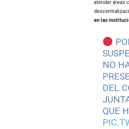
atender áreas c
descentralizac
en las instituc
POR
SUSPE
NO HA
PRES
DEL C
JUNT
QUE H
PIC.T