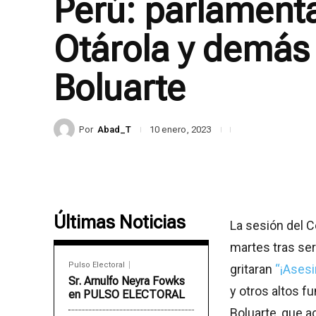
Perú: parlamenta
Otárola y demás
Boluarte
Por
Abad_T
10 enero, 2023
Últimas Noticias
La sesión del C
martes tras se
Pulso Electoral
gritaran
“¡Asesi
Sr. Arnulfo Neyra Fowks
y otros altos f
en PULSO ELECTORAL
Boluarte, que ac