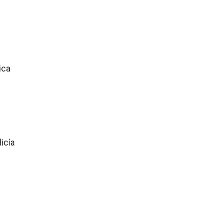
ica
icía