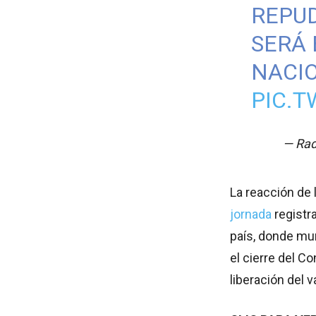
REPUD
SERÁ 
NACI
PIC.T
— Rad
La reacción de 
jornada
registr
país, donde mur
el cierre del Co
liberación del 