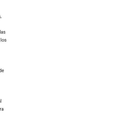
,
las
 los
de
l
ra