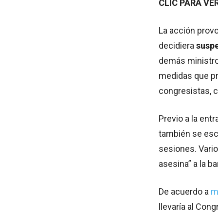
CLIC PARA VE
La acción provo
decidiera
suspe
demás ministros
medidas que pr
congresistas, c
Previo a la entr
también se escu
sesiones. Vario
asesina” a la b
De acuerdo a
m
llevaría al Con