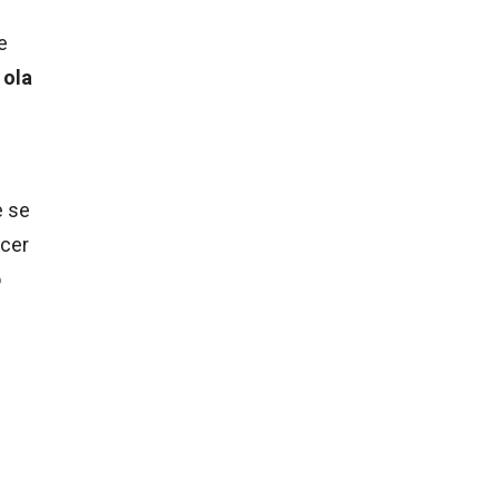
e
 ola
e se
acer
o