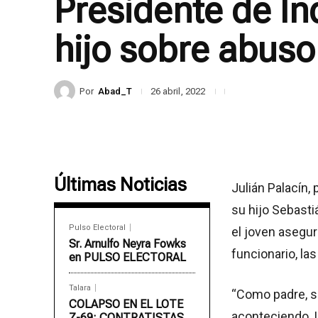
Presidente de I
hijo sobre abuso
Por
Abad_T
26 abril, 2022
Últimas Noticias
Julián Palacín,
su hijo Sebasti
Pulso Electoral
el joven asegur
Sr. Arnulfo Neyra Fowks
funcionario, la
en PULSO ELECTORAL
Talara
“Como padre, si
COLAPSO EN EL LOTE
aconteciendo. 
Z-69: CONTRATISTAS