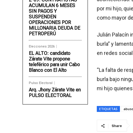
ACUMULAN 6 MESES
por mi hijo, q
SIN PAGOS Y
SUSPENDEN
como mayor de e
OPERACIONES POR
MILLONARIA DEUDA DE
PETROPERÚ
Julián Palacín 
burla” y lamen
Elecciones 2026
en redes social
EL ALTO: candidato
Zárate Vite propone
teleférico para unir Cabo
“La falta de re
Blanco con El Alto
burla bajo ning
Pulso Electoral
mi hijo quienes
Arq. Jhony Zárate Vite en
PULSO ELECTORAL
ETIQUETAS
abuso
Share