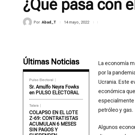
¿Qué pasa con el
Por
Abad_T
14 mayo, 2022
Últimas Noticias
La economía mu
por la pandemia
Pulso Electoral
Ucrania. Este e
Sr. Arnulfo Neyra Fowks
económica que c
en PULSO ELECTORAL
especialmente 
Talara
petróleo y gas.
COLAPSO EN EL LOTE
Z-69: CONTRATISTAS
ACUMULAN 6 MESES
Algunos econom
SIN PAGOS Y