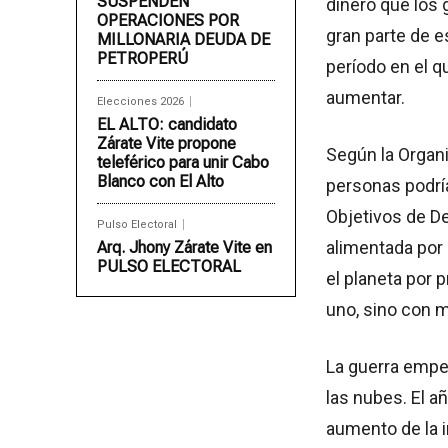
SUSPENDEN
dinero que los 
OPERACIONES POR
gran parte de e
MILLONARIA DEUDA DE
PETROPERÚ
período en el 
aumentar.
Elecciones 2026
EL ALTO: candidato
Zárate Vite propone
Según la Organ
teleférico para unir Cabo
Blanco con El Alto
personas podría
Objetivos de De
Pulso Electoral
alimentada por 
Arq. Jhony Zárate Vite en
PULSO ELECTORAL
el planeta por
uno, sino con m
La guerra empe
las nubes. El a
aumento de la i