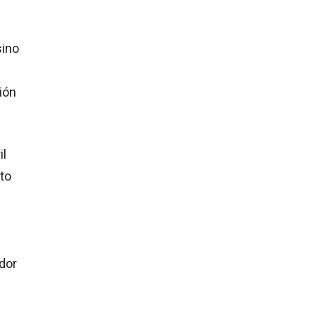
sino
ión
il
to
dor