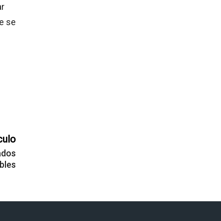
ar
e se
culo
ados
bles