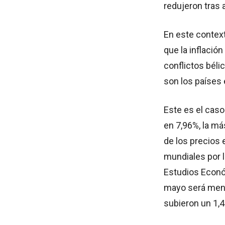
redujeron tras 
En este context
que la inflación
conflictos béli
son los países 
Este es el caso
en 7,96%, la má
de los precios e
mundiales por l
Estudios Económ
mayo será meno
subieron un 1,