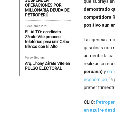
SUSPENDEN
que subraya en
OPERACIONES POR
demostrado que
MILLONARIA DEUDA DE
PETROPERÚ
competidora R
positivo aun e
Elecciones 2026
EL ALTO: candidato
Zárate Vite propone
La agencia anti
teleférico para unir Cabo
Blanco con El Alto
gasolinas con 
aumentar la car
Pulso Electoral
realización ec
Arq. Jhony Zárate Vite en
PULSO ELECTORAL
peruana)
y
opt
económico
, “a
primer trimestr
CLIC:
Petroper
en azufre des