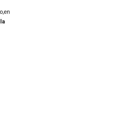
o,en
la