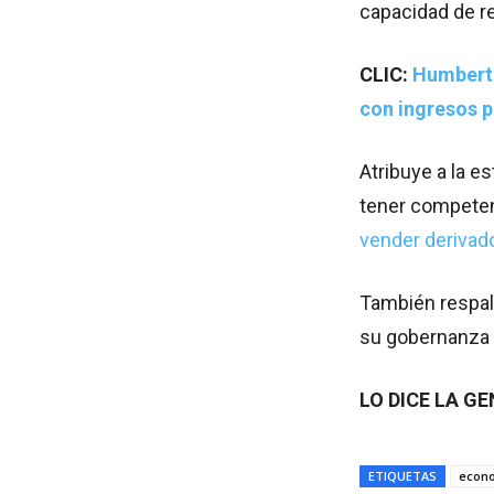
capacidad de re
CLIC:
Humberto
con ingresos p
Atribuye a la es
tener competen
vender derivad
También respa
su gobernanza y
LO DICE LA G
ETIQUETAS
econ