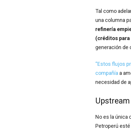
Tal como adela
una columna par
refinería empi
(créditos para
generación de c
“Estos flujos p
compañía
a amo
necesidad de ap
Upstream 
No es la única 
Petroperú esté 