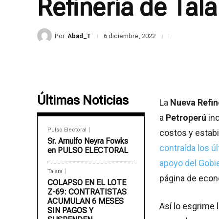
Refinería de Tal
Por
Abad_T
6 diciembre, 2022
Últimas Noticias
La
Nueva Refin
a
Petroperú
inc
Pulso Electoral
costos y estabi
Sr. Arnulfo Neyra Fowks
contraída los ú
en PULSO ELECTORAL
apoyo del Gobi
Talara
página de econ
COLAPSO EN EL LOTE
Z-69: CONTRATISTAS
ACUMULAN 6 MESES
Así lo esgrime 
SIN PAGOS Y