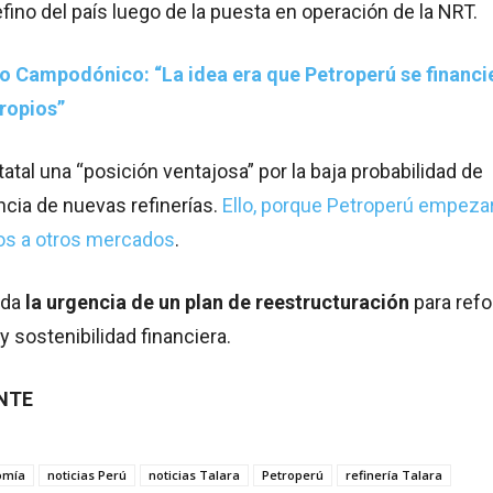
fino del país luego de la puesta en operación de la NRT.
 Campodónico: “La idea era que Petroperú se financi
ropios”
tatal una “posición ventajosa” por la baja probabilidad de
cia de nuevas refinerías.
Ello, porque Petroperú empeza
os a otros mercados
.
lda
la urgencia de un plan de reestructuración
para refo
 sostenibilidad financiera.
ENTE
omía
noticias Perú
noticias Talara
Petroperú
refinería Talara