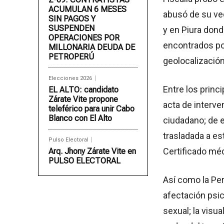
ACUMULAN 6 MESES
abusó de su vec
SIN PAGOS Y
SUSPENDEN
y en Piura dond
OPERACIONES POR
encontrados por
MILLONARIA DEUDA DE
PETROPERÚ
geolocalización 
Elecciones 2026
Entre los princ
EL ALTO: candidato
Zárate Vite propone
acta de interve
teleférico para unir Cabo
Blanco con El Alto
ciudadano; de e
trasladada a es
Pulso Electoral
Certificado méd
Arq. Jhony Zárate Vite en
PULSO ELECTORAL
Así como la Pe
afectación psi
sexual; la visua