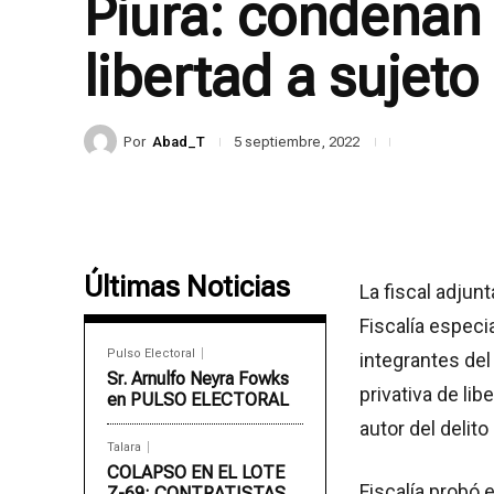
Piura: condenan 
libertad a sujeto
Por
Abad_T
5 septiembre, 2022
Últimas Noticias
La fiscal adjun
Fiscalía especia
Pulso Electoral
integrantes del
Sr. Arnulfo Neyra Fowks
privativa de lib
en PULSO ELECTORAL
autor del delit
Talara
COLAPSO EN EL LOTE
Fiscalía probó 
Z-69: CONTRATISTAS