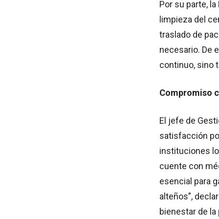
Por su parte, la
limpieza del ce
traslado de pa
necesario. De 
continuo, sino
Compromiso co
El jefe de Gest
satisfacción po
instituciones l
cuente con méd
esencial para g
alteños”, decla
bienestar de la