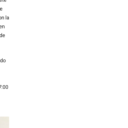
de
n la
 en
 de
ido
7:00