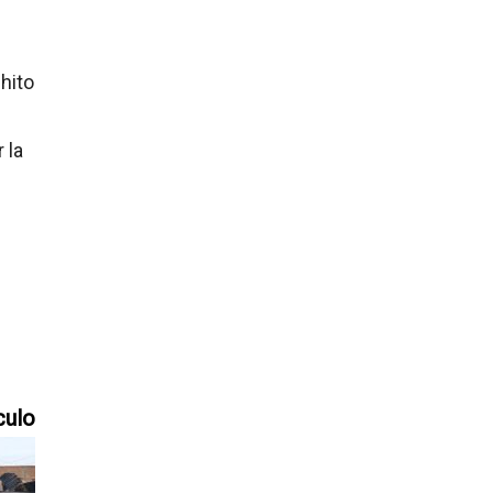
hito
 la
culo