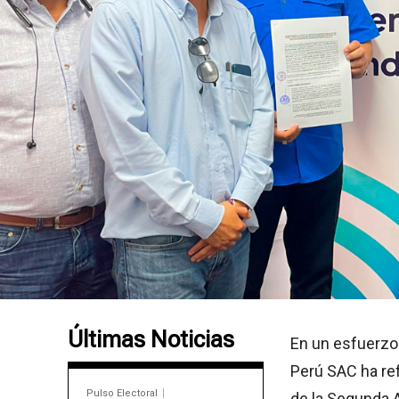
Últimas Noticias
En un esfuerzo 
Perú SAC ha re
Pulso Electoral
de la Segunda A