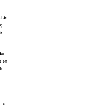
d de
g.
te
dad
e en
te
erú