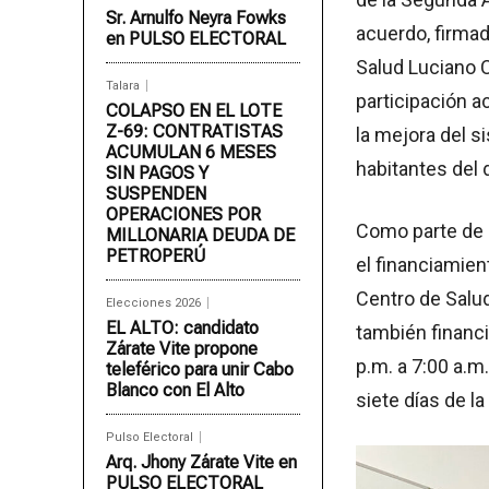
Sr. Arnulfo Neyra Fowks
acuerdo, firmad
en PULSO ELECTORAL
Salud Luciano C
Talara
participación ac
COLAPSO EN EL LOTE
Z-69: CONTRATISTAS
la mejora del s
ACUMULAN 6 MESES
habitantes del d
SIN PAGOS Y
SUSPENDEN
OPERACIONES POR
Como parte de 
MILLONARIA DEUDA DE
PETROPERÚ
el financiamien
Centro de Salud
Elecciones 2026
EL ALTO: candidato
también financi
Zárate Vite propone
p.m. a 7:00 a.m
teleférico para unir Cabo
Blanco con El Alto
siete días de l
Pulso Electoral
Arq. Jhony Zárate Vite en
PULSO ELECTORAL