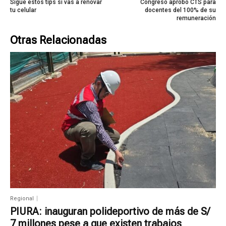
Sigue estos tips si vas a renovar
Congreso aprobó CTS para
tu celular
docentes del 100% de su
remuneración
Otras Relacionadas
Regional
PIURA: inauguran polideportivo de más de S/
7 millones pese a que existen trabajos