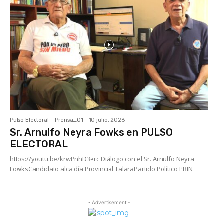
Pulso Electoral
Prensa_01
-
10 julio, 2026
Sr. Arnulfo Neyra Fowks en PULSO
ELECTORAL
https://youtu.be/krwPnhD3erc Diálogo con el Sr. Arnulfo Neyra
FowksCandidato alcaldía Provincial TalaraPartido Político PRIN
- Advertisement -