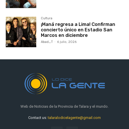
Cultura
¡Maná regresa a Lima! Confirman
concierto único en Estadio San
Marcos en diciembre
Abad_T
-
6 julio, 2026
Web de Noticias de la Provincia de Talara y el mundo.
Contact us:
talaralodicelagente@gmail.com