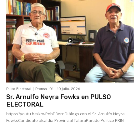
Pulso Electoral
Prensa_01
-
10 julio, 2026
Sr. Arnulfo Neyra Fowks en PULSO
ELECTORAL
https://youtu.be/krwPnhD3erc Diálogo con el Sr. Arnulfo Neyra
FowksCandidato alcaldía Provincial TalaraPartido Político PRIN