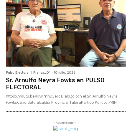
Pulso Electoral
Prensa_01
-
10 julio, 2026
Sr. Arnulfo Neyra Fowks en PULSO
ELECTORAL
https://youtu.be/krwPnhD3erc Diálogo con el Sr. Arnulfo Neyra
FowksCandidato alcaldía Provincial TalaraPartido Político PRIN
- Advertisement -