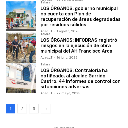
Talara
LOS ÓRGANOS: gobierno municipal
no cuenta con Plan de
recuperación de áreas degradadas
por residuos sólidos
Abad_T
-
1 agosto, 2025
Talara
LOS ÓRGANOS: INFOBRAS registró
riesgos en la ejecución de obra
municipal del AH Francisco Arca
Abad_T
-
16 julio, 2025
Talara
LOS ÓRGANOS: Contraloría ha
notificado, al alcalde Garrido
Castro, 44 informes de control con
situaciones adversas
Abad_T
-
22 mayo, 2025
1
2
3
- Advertisement -