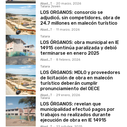
Abad_T
-
20 marzo, 2026
Talara Joven
LOS ORGANOS: consorcio se
adjudicó, sin competidores, obra de
24.7 millones en malecón turístico
Abad_T
-
11 marzo, 2026
Talara
LOS ÓRGANOS: obra municipal en IE
14915 continúa paralizada y debió
terminarse en enero 2025
Abad_T
-
8 febrero, 2026
Talara
LOS ÓRGANOS: MDLO y proveedores
de licitación de obra en malecón
turístico deberán cumplir
pronunciamiento del OECE
Abad_T
-
29 enero, 2026
Talara
LOS ÓRGANOS: revelan que
municipalidad efectuó pagos por
trabajos no realizados durante
ejecución de obra en IE 14915
Abad_T
-
22 octubre, 2025