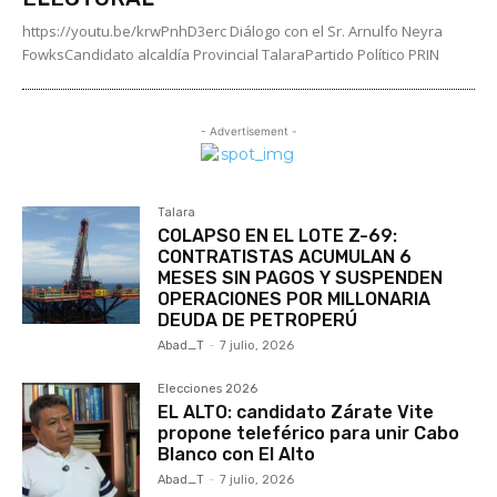
https://youtu.be/krwPnhD3erc Diálogo con el Sr. Arnulfo Neyra
FowksCandidato alcaldía Provincial TalaraPartido Político PRIN
- Advertisement -
Talara
COLAPSO EN EL LOTE Z-69:
CONTRATISTAS ACUMULAN 6
MESES SIN PAGOS Y SUSPENDEN
OPERACIONES POR MILLONARIA
DEUDA DE PETROPERÚ
Abad_T
-
7 julio, 2026
Elecciones 2026
EL ALTO: candidato Zárate Vite
propone teleférico para unir Cabo
Blanco con El Alto
Abad_T
-
7 julio, 2026