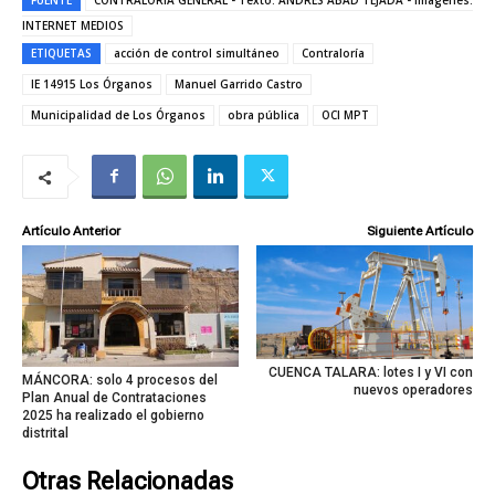
FUENTE
CONTRALORÍA GENERAL - Texto: ANDRÉS ABAD TEJADA - Imágenes:
INTERNET MEDIOS
ETIQUETAS
acción de control simultáneo
Contraloría
IE 14915 Los Órganos
Manuel Garrido Castro
Municipalidad de Los Órganos
obra pública
OCI MPT
Artículo Anterior
Siguiente Artículo
CUENCA TALARA: lotes I y VI con
MÁNCORA: solo 4 procesos del
nuevos operadores
Plan Anual de Contrataciones
2025 ha realizado el gobierno
distrital
Otras Relacionadas