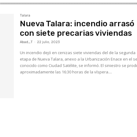
Talara
Nueva Talara: incendio arrasó
con siete precarias viviendas
Abad_T
-
22 julio, 2023
Un incendio dejó en cenizas siete viviendas del de la segunda
etapa de Nueva Talara, anexo a la Urbanización Enace en el s
conocido como Ciudad Satélite, se informó. El siniestro se produjo
aproximadamente las 16:30 horas de la víspera....