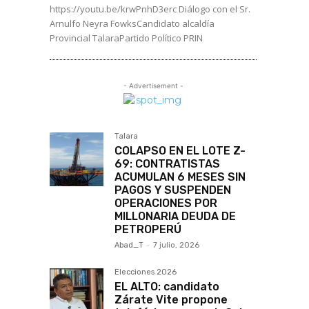
https://youtu.be/krwPnhD3erc Diálogo con el Sr.
Arnulfo Neyra FowksCandidato alcaldía
Provincial TalaraPartido Político PRIN
- Advertisement -
Talara
COLAPSO EN EL LOTE Z-
69: CONTRATISTAS
ACUMULAN 6 MESES SIN
PAGOS Y SUSPENDEN
OPERACIONES POR
MILLONARIA DEUDA DE
PETROPERÚ
Abad_T
-
7 julio, 2026
Elecciones 2026
EL ALTO: candidato
Zárate Vite propone