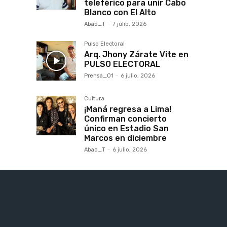
teleférico para unir Cabo
Blanco con El Alto
Abad_T
-
7 julio, 2026
Pulso Electoral
Arq. Jhony Zárate Vite en
PULSO ELECTORAL
Prensa_01
-
6 julio, 2026
Cultura
¡Maná regresa a Lima!
Confirman concierto
único en Estadio San
Marcos en diciembre
Abad_T
-
6 julio, 2026