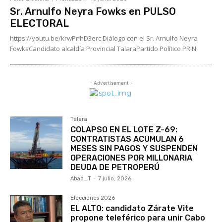
Sr. Arnulfo Neyra Fowks en PULSO
ELECTORAL
https://youtu.be/krwPnhD3erc Diálogo con el Sr. Arnulfo Neyra
FowksCandidato alcaldía Provincial TalaraPartido Político PRIN
- Advertisement -
Talara
COLAPSO EN EL LOTE Z-69:
CONTRATISTAS ACUMULAN 6
MESES SIN PAGOS Y SUSPENDEN
OPERACIONES POR MILLONARIA
DEUDA DE PETROPERÚ
Abad_T
-
7 julio, 2026
Elecciones 2026
EL ALTO: candidato Zárate Vite
propone teleférico para unir Cabo