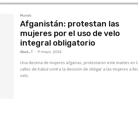
Mundo
Afganistán: protestan las
mujeres por el uso de velo
integral obligatorio
Abad_T
-
11 mayo, 2022
Una decena de mujeres afganas, protestaron este martes en l
calles de Kabul contra la decisión de obligar a las mujeres a lle
velo.