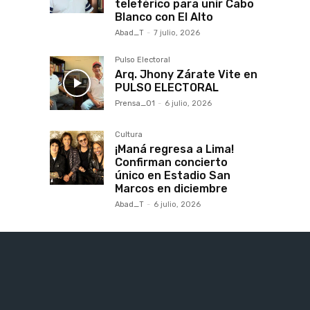
teleférico para unir Cabo
Blanco con El Alto
Abad_T
-
7 julio, 2026
Pulso Electoral
Arq. Jhony Zárate Vite en
PULSO ELECTORAL
Prensa_01
-
6 julio, 2026
Cultura
¡Maná regresa a Lima!
Confirman concierto
único en Estadio San
Marcos en diciembre
Abad_T
-
6 julio, 2026