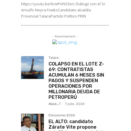
https://youtu.be/krwPnhD3erc Diálogo con el Sr.
Arnulfo Neyra FowksCandidato alcaldía
Provincial TalaraPartido Político PRIN
- Advertisement -
Talara
COLAPSO EN EL LOTE Z-
69: CONTRATISTAS
ACUMULAN 6 MESES SIN
PAGOS Y SUSPENDEN
OPERACIONES POR
MILLONARIA DEUDA DE
PETROPERÚ
Abad_T
-
7 julio, 2026
Elecciones 2026
EL ALTO: candidato
Zárate Vite propone