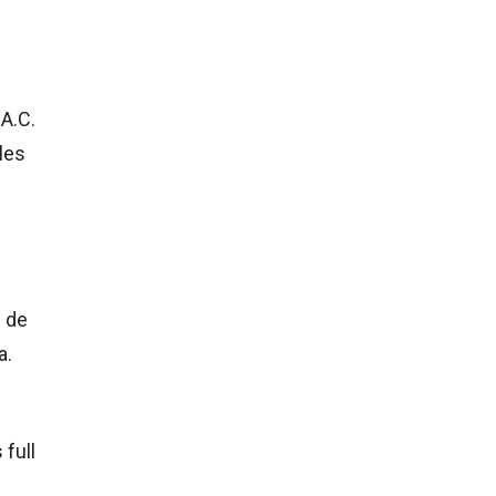
A.C.
les
s de
a.
 full