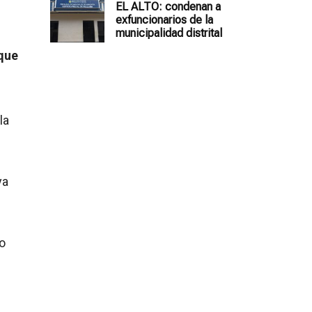
EL ALTO: condenan a
exfuncionarios de la
municipalidad distrital
que
la
ya
o