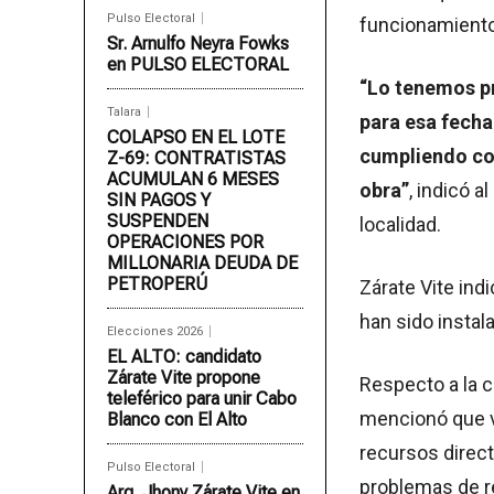
Pulso Electoral
funcionamiento 
Sr. Arnulfo Neyra Fowks
en PULSO ELECTORAL
“Lo tenemos p
Talara
para esa fech
COLAPSO EN EL LOTE
cumpliendo con
Z-69: CONTRATISTAS
ACUMULAN 6 MESES
obra”
, indicó 
SIN PAGOS Y
SUSPENDEN
localidad.
OPERACIONES POR
MILLONARIA DEUDA DE
PETROPERÚ
Zárate Vite ind
han sido instal
Elecciones 2026
EL ALTO: candidato
Zárate Vite propone
Respecto a la 
teleférico para unir Cabo
mencionó que v
Blanco con El Alto
recursos direc
Pulso Electoral
problemas de re
Arq. Jhony Zárate Vite en