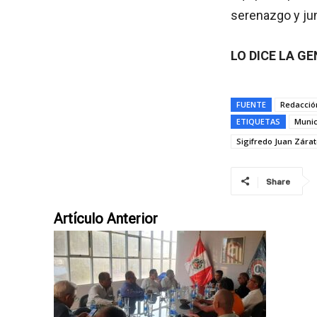
serenazgo y ju
LO DICE LA GE
FUENTE
Redacció
ETIQUETAS
Munic
Sigifredo Juan Zárat
Share
Artículo Anterior