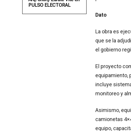
PULSO ELECTORAL
Dato
La obra es eje
que se la adjud
el gobierno reg
El proyecto co
equipamiento, 
incluye sistema
monitoreo y al
Asimismo, equi
camionetas 4×4,
equipo, capacit