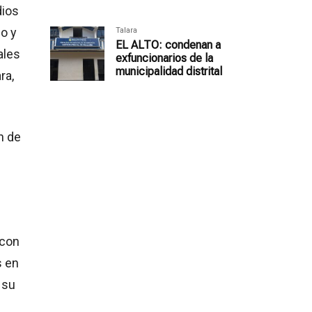
dios
do y
Talara
EL ALTO: condenan a
ales
exfuncionarios de la
municipalidad distrital
ra,
n de
 con
s en
 su