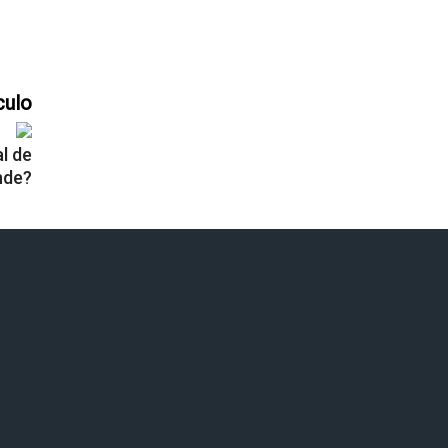
culo
l de
nde?