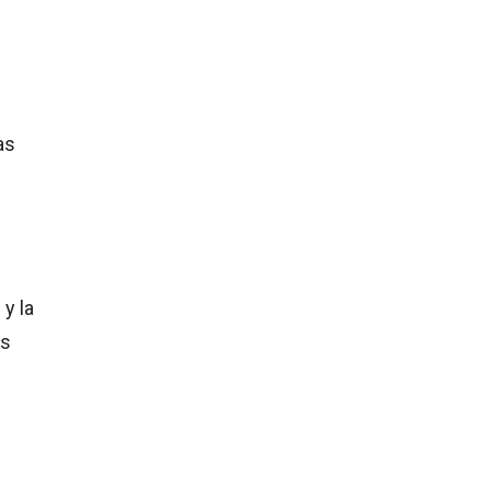
as
y la
as