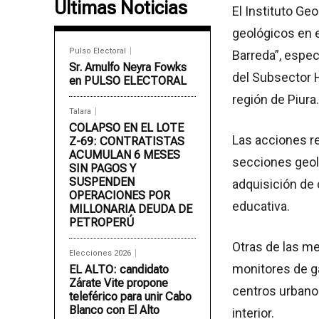
Últimas Noticias
El Instituto Ge
geológicos en e
Pulso Electoral
Barreda”, espe
Sr. Arnulfo Neyra Fowks
del Subsector H
en PULSO ELECTORAL
región de Piura.
Talara
COLAPSO EN EL LOTE
Las acciones re
Z-69: CONTRATISTAS
ACUMULAN 6 MESES
secciones geoló
SIN PAGOS Y
SUSPENDEN
adquisición de 
OPERACIONES POR
educativa.
MILLONARIA DEUDA DE
PETROPERÚ
Otras de las m
Elecciones 2026
monitores de ga
EL ALTO: candidato
Zárate Vite propone
centros urbano
teleférico para unir Cabo
Blanco con El Alto
interior.